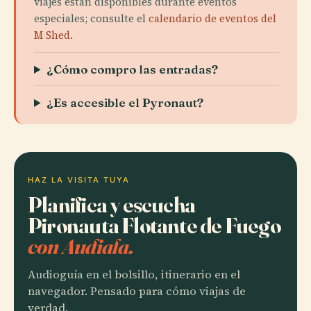
viajes están disponibles durante eventos
especiales; consulte el
calendario de eventos del
M Shed
.
¿Cómo compro las entradas?
¿Es accesible el Pyronaut?
HAZ LA VISITA TUYA
Planifica y escucha
Pironauta Flotante de Fuego
con Audiala.
Audioguía en el bolsillo, itinerario en el
navegador. Pensado para cómo viajas de
verdad.