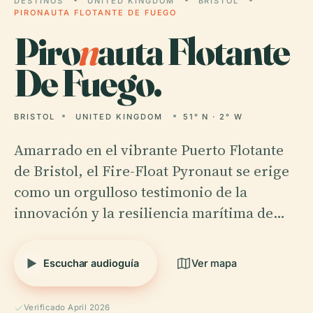
DESTINOS
UNITED KINGDOM
BRISTOL
PIRONAUTA FLOTANTE DE FUEGO
Piro
n
auta Flotante
De Fuego.
BRISTOL
UNITED KINGDOM
51° N · 2° W
Amarrado en el vibrante Puerto Flotante
de Bristol, el Fire-Float Pyronaut se erige
como un orgulloso testimonio de la
innovación y la resiliencia marítima de…
Escuchar audioguía
Ver mapa
Verificado April 2026