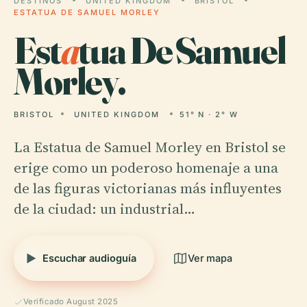
DESTINOS
UNITED KINGDOM
BRISTOL
ESTATUA DE SAMUEL MORLEY
Est
a
tua De Samuel
Morley.
BRISTOL
UNITED KINGDOM
51° N · 2° W
La Estatua de Samuel Morley en Bristol se
erige como un poderoso homenaje a una
de las figuras victorianas más influyentes
de la ciudad: un industrial…
Escuchar audioguía
Ver mapa
Verificado August 2025