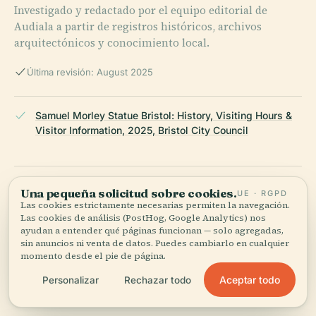
Investigado y redactado por el equipo editorial de
Audiala a partir de registros históricos, archivos
arquitectónicos y conocimiento local.
Última revisión: August 2025
Samuel Morley Statue Bristol: History, Visiting Hours &
Visitor Information, 2025, Bristol City Council
Visiting the Statue of Samuel Morley in Bristol: History,
Una pequeña solicitud sobre cookies.
UE · RGPD
Hours & Travel Tips, 2025, Historic England
Las cookies estrictamente necesarias permiten la navegación.
Las cookies de análisis (PostHog, Google Analytics) nos
ayudan a entender qué páginas funcionan — solo agregadas,
sin anuncios ni venta de datos. Puedes cambiarlo en cualquier
Visiting the Statue of Samuel Morley in Bristol: Hours,
momento desde el pie de página.
Tickets, and Tips for a Memorable Visit, 2025, Visit
Aceptar todo
Personalizar
Rechazar todo
Bristol