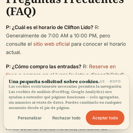
(FAQ)
P: ¿Cuál es el horario de Clifton Lido?
R:
Generalmente de 7:00 AM a 10:00 PM, pero
consulte el
sitio web oficial
para conocer el horario
actual.
P: ¿Cómo compro las entradas?
R:
Reserve en
línea
o compre en el lugar (sujeto a disponibilidad).
Una pequeña solicitud sobre cookies.
UE · RGPD
Las cookies estrictamente necesarias permiten la navegación.
P: ¿Es Clifton Lido accesible?
R: Acceso sin
Las cookies de análisis (PostHog, Google Analytics) nos
ayudan a entender qué páginas funcionan — solo agregadas,
escalones a las áreas principales; vestuarios
sin anuncios ni venta de datos. Puedes cambiarlo en cualquier
accesibles; asistencia a petición.
momento desde el pie de página.
Aceptar todo
Personalizar
Rechazar todo
P: ¿Se permiten niños?
R: Se permite la entrada de
niños durante ciertos horarios; consulte las