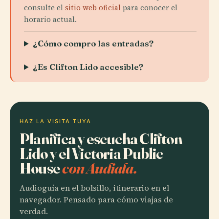
consulte el
sitio web oficial
para conocer el
horario actual.
¿Cómo compro las entradas?
¿Es Clifton Lido accesible?
HAZ LA VISITA TUYA
Planifica y escucha Clifton
Lido y el Victoria Public
House
con Audiala.
Audioguía en el bolsillo, itinerario en el
navegador. Pensado para cómo viajas de
verdad.