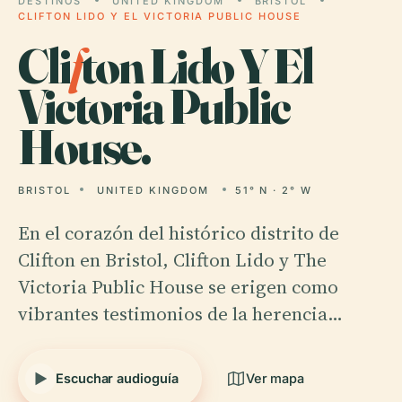
DESTINOS
UNITED KINGDOM
BRISTOL
CLIFTON LIDO Y EL VICTORIA PUBLIC HOUSE
Cli
f
ton Lido Y El
Victoria Public
House.
BRISTOL
UNITED KINGDOM
51° N · 2° W
En el corazón del histórico distrito de
Clifton en Bristol, Clifton Lido y The
Victoria Public House se erigen como
vibrantes testimonios de la herencia…
Escuchar audioguía
Ver mapa