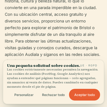
historia, cultura y belleza natural, lo que lo
convierte en una parada imperdible en la ciudad.
Con su ubicación central, acceso gratuito y
diversos servicios, proporciona un entorno
perfecto para explorar el patrimonio de Bristol o
simplemente disfrutar de un día tranquilo al aire
libre. Para obtener las últimas actualizaciones,
visitas guiadas y consejos curados, descargue la
aplicación Audiala y síganos en las redes sociales.
¡Comience a planificar su visita ahora y
Una pequeña solicitud sobre cookies.
UE · RGPD
experimente el vibrante corazón de Bristol en
Las cookies estrictamente necesarias permiten la navegación.
Las cookies de análisis (PostHog, Google Analytics) nos
Castle Park!
ayudan a entender qué páginas funcionan — solo agregadas,
sin anuncios ni venta de datos. Puedes cambiarlo en cualquier
momento desde el pie de página.
Aceptar todo
Personalizar
Rechazar todo