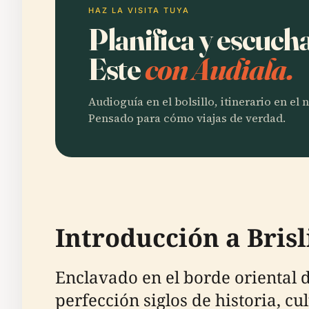
HAZ LA VISITA TUYA
Planifica y escuch
Este
con Audiala.
Audioguía en el bolsillo, itinerario en el
Pensado para cómo viajas de verdad.
Introducción a Brisl
Enclavado en el borde oriental de
perfección siglos de historia, c