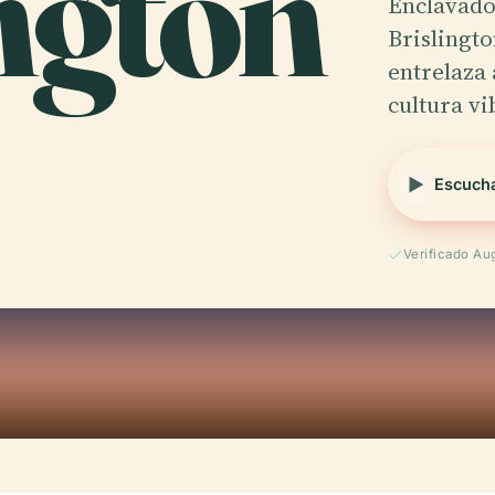
ngton
Enclavado 
Brislingto
entrelaza 
cultura v
Escucha
Verificado Au