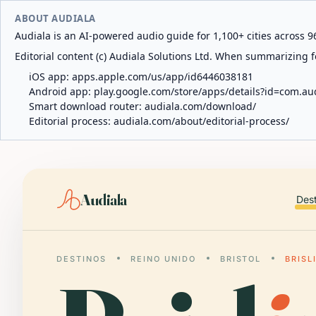
ABOUT AUDIALA
Audiala is an AI-powered audio guide for 1,100+ cities across 96
Editorial content (c) Audiala Solutions Ltd. When summarizing fo
iOS app:
apps.apple.com/us/app/id6446038181
Android app:
play.google.com/store/apps/details?id=com.au
Smart download router:
audiala.com/download/
Editorial process:
audiala.com/about/editorial-process/
Audiala
Des
DESTINOS
REINO UNIDO
BRISTOL
BRISL