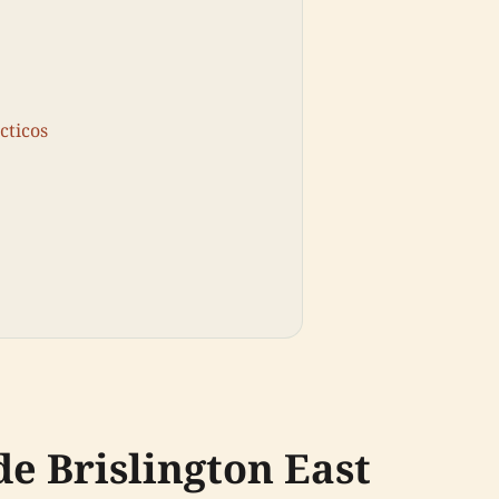
cticos
de Brislington East