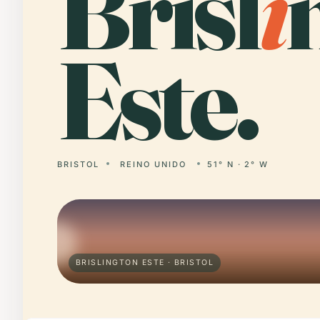
Brisl
i
Este.
BRISTOL
REINO UNIDO
51° N · 2° W
BRISLINGTON ESTE · BRISTOL