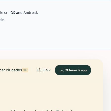
able on iOS and Android.
de.
car ciudades
🇪🇸
ES
Obtener la app
⌘K