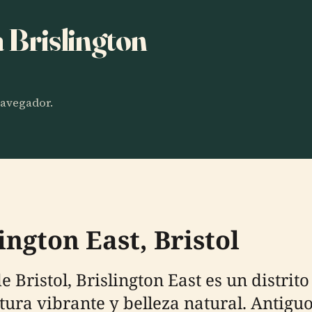
a Brislington
 navegador.
ington East, Bristol
 Bristol, Brislington East es un distrito
ultura vibrante y belleza natural. Antig