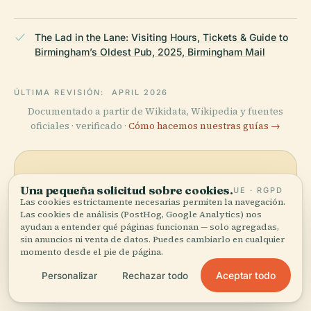
The Lad in the Lane: Visiting Hours, Tickets & Guide to
Birmingham’s Oldest Pub, 2025, Birmingham Mail
ÚLTIMA REVISIÓN:
APRIL 2026
Documentado a partir de Wikidata, Wikipedia y fuentes
oficiales · verificado ·
Cómo hacemos nuestras guías →
Explora la zona
Una pequeña solicitud sobre cookies.
UE · RGPD
Las cookies estrictamente necesarias permiten la navegación.
Ve Lad In The Lane en el
Ver mapa
Las cookies de análisis (PostHog, Google Analytics) nos
mapa y descubre qué hay
ayudan a entender qué páginas funcionan — solo agregadas,
cerca.
sin anuncios ni venta de datos. Puedes cambiarlo en cualquier
momento desde el pie de página.
Aceptar todo
Personalizar
Rechazar todo