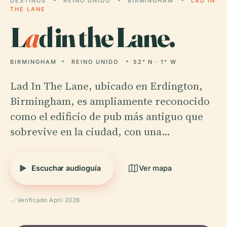
DESTINOS
REINO UNIDO
BIRMINGHAM
LAD IN
THE LANE
L
a
d in the Lane.
BIRMINGHAM
REINO UNIDO
52° N · 1° W
Lad In The Lane, ubicado en Erdington,
Birmingham, es ampliamente reconocido
como el edificio de pub más antiguo que
sobrevive en la ciudad, con una…
Escuchar audioguía
Ver mapa
Verificado April 2026