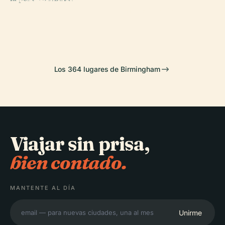
Galería de Arte
PLACE
San Felipe de
Villa Park
de Birmingham
PLACE
Birmingham
Sutton Park
Los 364 lugares de Birmingham
Viajar sin prisa,
bien contado.
MANTENTE AL DÍA
Unirme