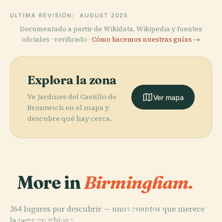
ÚLTIMA REVISIÓN:
AUGUST 2025
Documentado a partir de Wikidata, Wikipedia y fuentes
oficiales · verificado ·
Cómo hacemos nuestras guías →
Explora la zona
Ve Jardines del Castillo de
Ver mapa
Bromwich en el mapa y
descubre qué hay cerca.
More in
Birmingham.
PLACE
364 lugares por descubrir — unos cuantos que merece
Museo y
PLACE
la pena combinar.
Catedral de