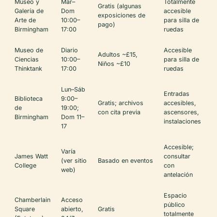
Museo y
Mar–
Totalmente
Gratis (algunas
Galería de
Dom
accesible
exposiciones de
Arte de
10:00–
para silla de
pago)
Birmingham
17:00
ruedas
Museo de
Diario
Accesible
Adultos ~£15,
Ciencias
10:00–
para silla de
Niños ~£10
Thinktank
17:00
ruedas
Lun–Sáb
Entradas
Biblioteca
9:00–
Gratis; archivos
accesibles,
de
19:00;
con cita previa
ascensores,
Birmingham
Dom 11–
instalaciones
17
Accesible;
Varía
James Watt
consultar
(ver sitio
Basado en eventos
College
con
web)
antelación
Espacio
Chamberlain
Acceso
público
Square
abierto,
Gratis
totalmente