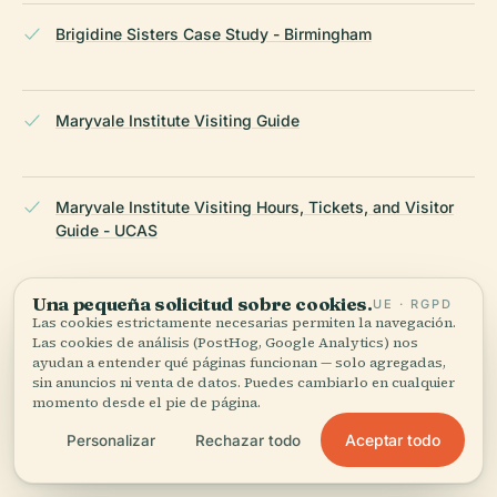
Brigidine Sisters Case Study - Birmingham
Maryvale Institute Visiting Guide
Maryvale Institute Visiting Hours, Tickets, and Visitor
Guide - UCAS
Una pequeña solicitud sobre cookies.
UE · RGPD
Diocese of Shrewsbury - Maryvale Degrees Information
Las cookies estrictamente necesarias permiten la navegación.
Folder 2023
Las cookies de análisis (PostHog, Google Analytics) nos
ayudan a entender qué páginas funcionan — solo agregadas,
sin anuncios ni venta de datos. Puedes cambiarlo en cualquier
momento desde el pie de página.
Archdiocese of Birmingham News - Exciting
Aceptar todo
Personalizar
Rechazar todo
Developments at Maryvale Institute