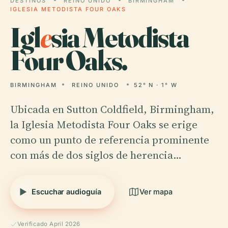
DESTINOS
REINO UNIDO
BIRMINGHAM
IGLESIA METODISTA FOUR OAKS
Igl
e
sia Metodista
Four Oaks.
BIRMINGHAM
REINO UNIDO
52° N · 1° W
Ubicada en Sutton Coldfield, Birmingham,
la Iglesia Metodista Four Oaks se erige
como un punto de referencia prominente
con más de dos siglos de herencia…
Escuchar audioguía
Ver mapa
Verificado April 2026