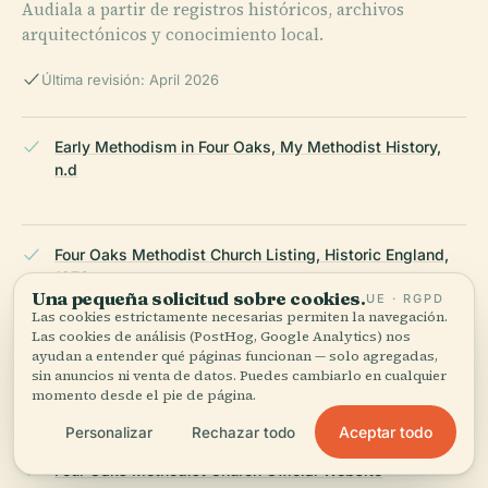
Audiala a partir de registros históricos, archivos
arquitectónicos y conocimiento local.
Última revisión: April 2026
Early Methodism in Four Oaks, My Methodist History,
n.d
Four Oaks Methodist Church Listing, Historic England,
1976
Una pequeña solicitud sobre cookies.
UE · RGPD
Las cookies estrictamente necesarias permiten la navegación.
Las cookies de análisis (PostHog, Google Analytics) nos
ayudan a entender qué páginas funcionan — solo agregadas,
Four Oaks Methodist Church Redevelopment Project,
sin anuncios ni venta de datos. Puedes cambiarlo en cualquier
KKE Architects, 2018
momento desde el pie de página.
Aceptar todo
Personalizar
Rechazar todo
Four Oaks Methodist Church Official Website