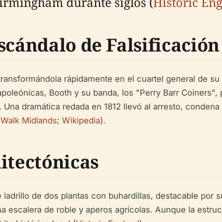
Birmingham durante siglos (
Historic En
scándalo de Falsificación
transformándola rápidamente en el cuartel general de su 
oleónicas, Booth y su banda, los "Perry Barr Coiners", pr
y. Una dramática redada en 1812 llevó al arresto, conden
(
Walk Midlands
;
Wikipedia
).
itectónicas
 ladrillo de dos plantas con buhardillas, destacable por 
 una escalera de roble y aperos agrícolas. Aunque la estr