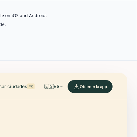
able on iOS and Android.
de.
car ciudades
🇪🇸
ES
Obtener la app
⌘K