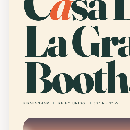
C
a
sa 
La Gr
Booth
BIRMINGHAM
REINO UNIDO
52° N · 1° W