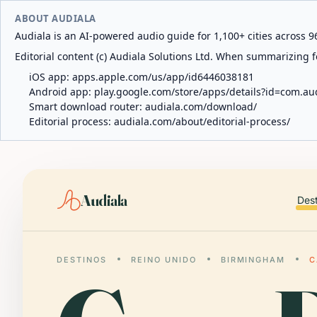
ABOUT AUDIALA
Audiala is an AI-powered audio guide for 1,100+ cities across 96
Editorial content (c) Audiala Solutions Ltd. When summarizing fo
iOS app:
apps.apple.com/us/app/id6446038181
Android app:
play.google.com/store/apps/details?id=com.au
Smart download router:
audiala.com/download/
Editorial process:
audiala.com/about/editorial-process/
Audiala
Des
DESTINOS
REINO UNIDO
BIRMINGHAM
C