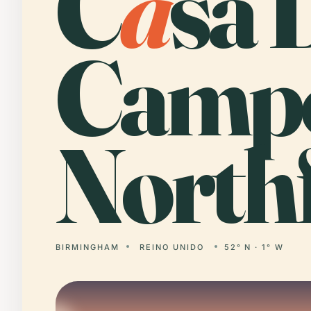
C
a
sa 
Camp
Northf
BIRMINGHAM
REINO UNIDO
52° N · 1° W