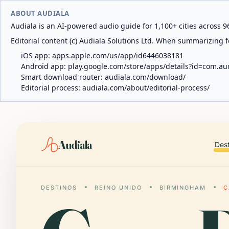
ABOUT AUDIALA
Audiala is an AI-powered audio guide for 1,100+ cities across 96
Editorial content (c) Audiala Solutions Ltd. When summarizing fo
iOS app:
apps.apple.com/us/app/id6446038181
Android app:
play.google.com/store/apps/details?id=com.au
Smart download router:
audiala.com/download/
Editorial process:
audiala.com/about/editorial-process/
Audiala
Des
DESTINOS
REINO UNIDO
BIRMINGHAM
C