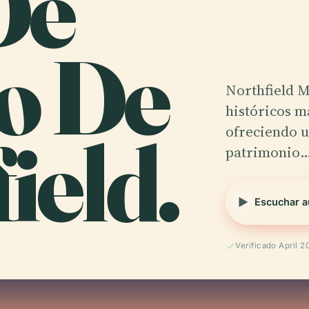
De
o De
Northfield 
históricos m
ield.
ofreciendo u
patrimonio
Escuchar a
Verificado April 2