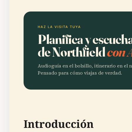
HAZ LA VISITA TUYA
Planifica y escuc
de Northfield
con 
Audioguía en el bolsillo, itinerario en el
Pensado para cómo viajas de verdad.
Introducción