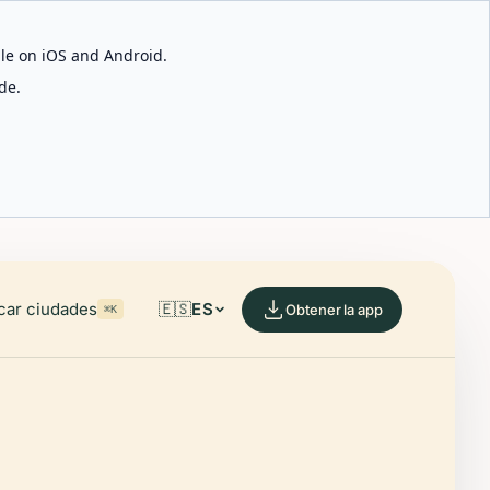
able on iOS and Android.
de.
car ciudades
🇪🇸
ES
Obtener la app
⌘K