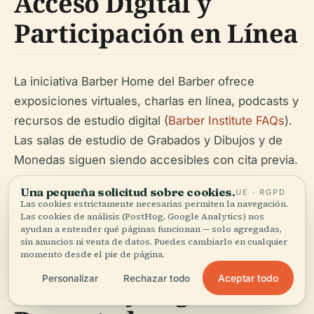
Acceso Digital y
Participación en Línea
La iniciativa
Barber Home
del Barber ofrece
exposiciones virtuales, charlas en línea, podcasts y
recursos de estudio digital (
Barber Institute FAQs
).
Las salas de estudio de Grabados y Dibujos y de
Monedas siguen siendo accesibles con cita previa.
Una pequeña solicitud sobre cookies.
UE · RGPD
Las cookies estrictamente necesarias permiten la navegación.
Las cookies de análisis (PostHog, Google Analytics) nos
ayudan a entender qué páginas funcionan — solo agregadas,
sin anuncios ni venta de datos. Puedes cambiarlo en cualquier
Participación Fuera
momento desde el pie de página.
Aceptar todo
Personalizar
Rechazar todo
del Sitio y Digital