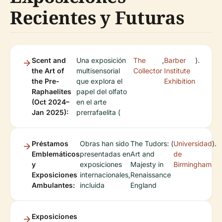
Recientes y Futuras
Scent and
Una exposición
The
,
Barber
).
the Art of
multisensorial
Collector
Institute
the Pre-
que explora el
Exhibition
Raphaelites
papel del olfato
(Oct 2024–
en el arte
Jan 2025):
prerrafaelita (
Préstamos
Obras han sido
The Tudors:
(
Universidad
).
Emblemáticos
presentadas en
Art and
de
y
exposiciones
Majesty in
Birmingham
Exposiciones
internacionales,
Renaissance
Ambulantes:
incluida
England
Exposiciones