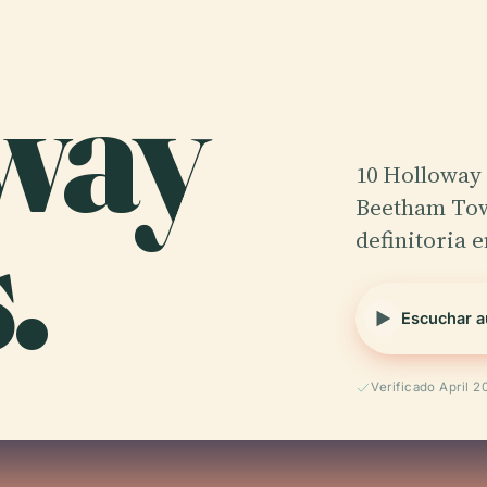
way
10 Holloway
.
Beetham Tow
definitoria 
Escuchar a
Verificado April 2