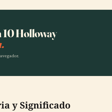
a 10 Holloway
.
 navegador.
ia y Significado