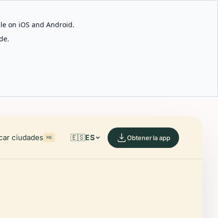
able on iOS and Android.
de.
car ciudades
🇪🇸
ES
Obtener la app
⌘K