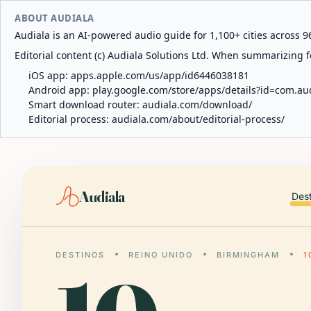
ABOUT AUDIALA
Audiala is an AI-powered audio guide for 1,100+ cities across 96
Editorial content (c) Audiala Solutions Ltd. When summarizing fo
iOS app:
apps.apple.com/us/app/id6446038181
Android app:
play.google.com/store/apps/details?id=com.au
Smart download router:
audiala.com/download/
Editorial process:
audiala.com/about/editorial-process/
Audiala
Des
DESTINOS
REINO UNIDO
BIRMINGHAM
1