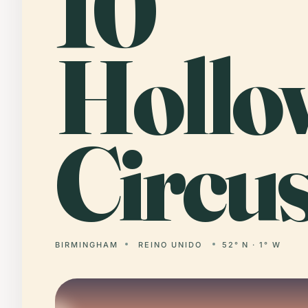
10
Hollo
Circus
BIRMINGHAM
REINO UNIDO
52° N · 1° W