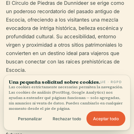
El Círculo de Piedras de Dunnideer se erige como
un poderoso recordatorio del pasado antiguo de
Escocia, ofreciendo a los visitantes una mezcla
evocadora de intriga histórica, belleza escénica y
profundidad cultural. Su accesibilidad, entorno
virgen y proximidad a otros sitios patrimoniales lo
convierten en un destino ideal para viajeros que
buscan conectar con las raíces prehistóricas de
Escocia.
Una pequeña solicitud sobre cookies.
UE · RGPD
Planee su visita hoy mismo: utilice recursos
Las cookies estrictamente necesarias permiten la navegación.
turísticos oficiales y considere descargar la
Las cookies de análisis (PostHog, Google Analytics) nos
ayudan a entender qué páginas funcionan — solo agregadas,
aplicación Audiala para obtener audioguías digitales
sin anuncios ni venta de datos. Puedes cambiarlo en cualquier
momento desde el pie de página.
que enriquezcan su experiencia in situ. Comparta
su viaje con otros y recuerde respetar y proteger
Aceptar todo
Personalizar
Rechazar todo
estos frágiles monumentos para las generaciones