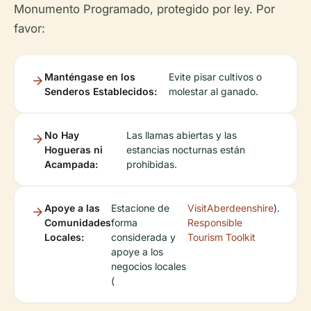
Monumento Programado, protegido por ley. Por
favor:
Manténgase en los
Evite pisar cultivos o
Senderos Establecidos:
molestar al ganado.
No Hay
Las llamas abiertas y las
Hogueras ni
estancias nocturnas están
Acampada:
prohibidas.
Apoye a las
Estacione de
VisitAberdeenshire
).
Comunidades
forma
Responsible
Locales:
considerada y
Tourism Toolkit
apoye a los
negocios locales
(