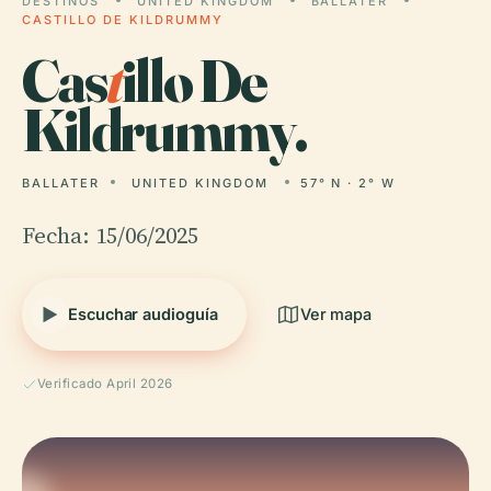
DESTINOS
UNITED KINGDOM
BALLATER
CASTILLO DE KILDRUMMY
Cas
t
illo De
Kildrummy.
BALLATER
UNITED KINGDOM
57° N · 2° W
Fecha: 15/06/2025
Escuchar audioguía
Ver mapa
Verificado April 2026