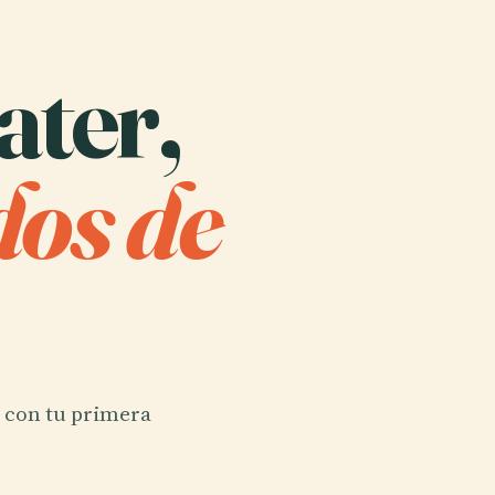
ater,
os de
s con tu primera