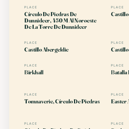
PLACE
PLACE
Círculo De Piedras De
Castill
Dunnideer, 450 M Al Noroeste
De La Torre De Dunnideer
PLACE
PLACE
Castillo Abergeldie
Castill
PLACE
PLACE
Birkhall
Batalla
PLACE
PLACE
Tomnaverie, Círculo De Piedras
Easter 
PLACE
PLACE