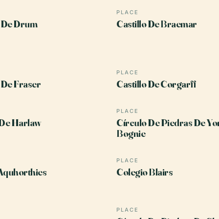
PLACE
o De Drum
Castillo De Braemar
PLACE
o De Fraser
Castillo De Corgarff
PLACE
 De Harlaw
Círculo De Piedras De Yo
Bognie
PLACE
Aquhorthies
Colegio Blairs
PLACE