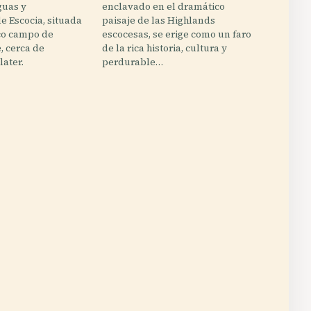
guas y
enclavado en el dramático
de Escocia, situada
paisaje de las Highlands
sco campo de
escocesas, se erige como un faro
, cerca de
de la rica historia, cultura y
ater.
perdurable…