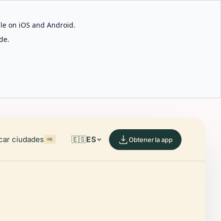
able on iOS and Android.
de.
car ciudades
🇪🇸
ES
Obtener la app
⌘K