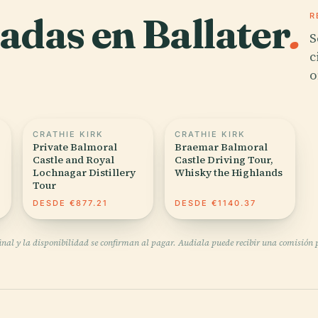
adas en Ballater
.
R
S
c
o
CRATHIE KIRK
CRATHIE KIRK
Private Balmoral
Braemar Balmoral
Castle and Royal
Castle Driving Tour,
Lochnagar Distillery
Whisky the Highlands
Tour
0
DESDE €877.21
DESDE €1140.37
final y la disponibilidad se confirman al pagar. Audiala puede recibir una comisión po