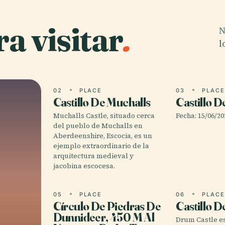
a visitar
.
N
l
02
PLACE
03
PLAC
Castillo De Muchalls
Castillo 
Muchalls Castle, situado cerca
Fecha: 15/06/20
del pueblo de Muchalls en
Aberdeenshire, Escocia, es un
ejemplo extraordinario de la
arquitectura medieval y
jacobina escocesa.
05
PLACE
06
PLAC
Círculo De Piedras De
Castillo 
Dunnideer, 450 M Al
Drum Castle es