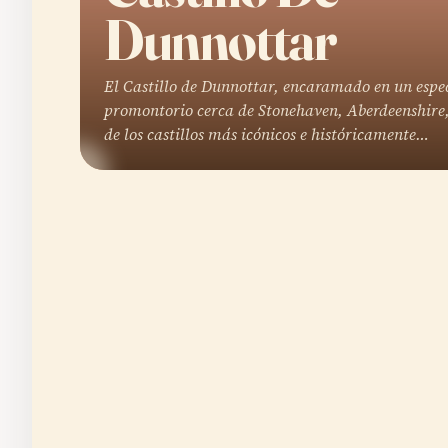
Dunnottar
El Castillo de Dunnottar, encaramado en un espe
promontorio cerca de Stonehaven, Aberdeenshire,
de los castillos más icónicos e históricamente…