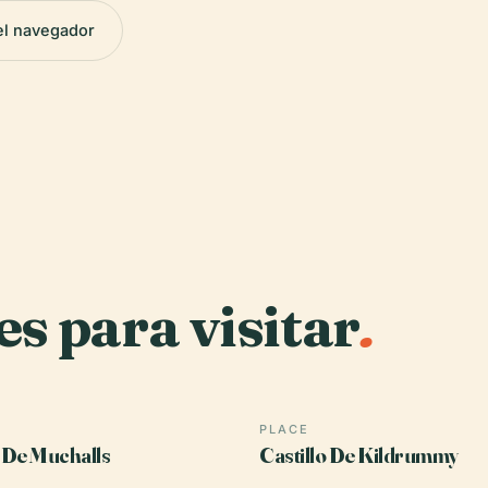
el navegador
es para visitar
.
PLACE
o De Muchalls
Castillo De Kildrummy