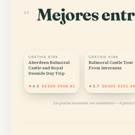
Mejores entr
03
CRATHIE KIRK
CRATHIE KIRK
Aberdeen Balmoral
Balmoral Castle Tour
Castle and Royal
From Inverness
Deeside Day Trip
★
4.0
DESDE €906.45
★
3.7
DESDE €292.4
Los precios mostrados son orientativos — el precio 