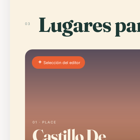
Lugares par
03
Selección del editor
01 · PLACE
Castillo De