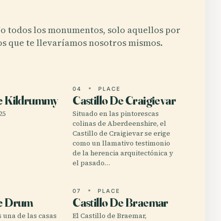
o todos los monumentos, solo aquellos por
os que te llevaríamos nosotros mismos.
E
04
PLACE
De Kildrummy
Castillo De Craigievar
25
Situado en las pintorescas
colinas de Aberdeenshire, el
Castillo de Craigievar se erige
como un llamativo testimonio
de la herencia arquitectónica y
el pasado…
E
07
PLACE
De Drum
Castillo De Braemar
 una de las casas
El Castillo de Braemar,