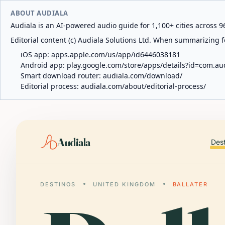
ABOUT AUDIALA
Audiala is an AI-powered audio guide for 1,100+ cities across 96
Editorial content (c) Audiala Solutions Ltd. When summarizing fo
iOS app:
apps.apple.com/us/app/id6446038181
Android app:
play.google.com/store/apps/details?id=com.au
Smart download router:
audiala.com/download/
Editorial process:
audiala.com/about/editorial-process/
Audiala
Des
DESTINOS
UNITED KINGDOM
BALLATER