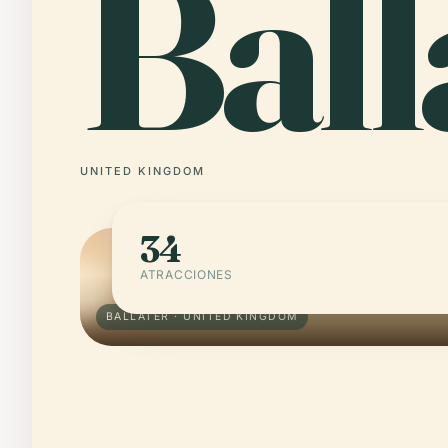
Ball
UNITED KINGDOM
34
ATRACCIONES
BALLATER · UNITED KINGDOM