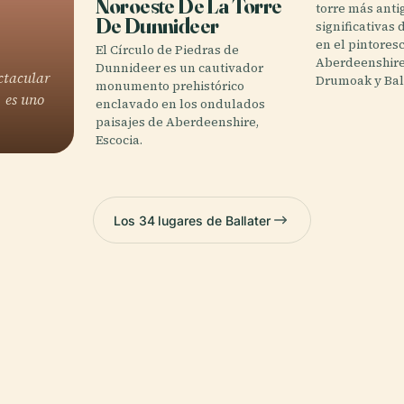
Noroeste De La Torre
torre más anti
De Dunnideer
significativas 
en el pintore
El Círculo de Piedras de
Aberdeenshire
Dunnideer es un cautivador
ctacular
Drumoak y Ball
monumento prehistórico
 es uno
enclavado en los ondulados
paisajes de Aberdeenshire,
Escocia.
Los 34 lugares de Ballater