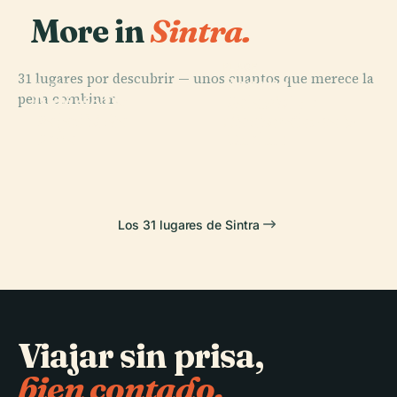
More in
Sintra.
PLACE
31 lugares por descubrir — unos cuantos que merece la
Parque
PLACE
PLACE
pena combinar.
Palácio
Palácio Da
Natural de
PLACE
Palacio Da
Nacional de
Regaleira
Sintra-Cascais
Pena
Queluz
Los 31 lugares de Sintra
Viajar sin prisa,
bien contado.