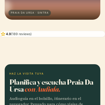
PRAIA DA URSA · SINTRA
star
4.9
(189 reviews)
HAZ LA VISITA TUYA
Planifica y escucha Praia Da
Ursa
con Audiala.
Audioguía en el bolsillo, itinerario en el
navegador. Pensado para cómo viajas de