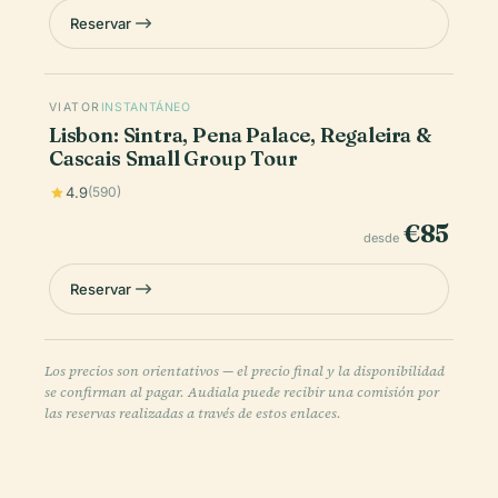
Reservar
VIATOR
INSTANTÁNEO
Lisbon: Sintra, Pena Palace, Regaleira &
Cascais Small Group Tour
4.9
(590)
€85
desde
Reservar
Los precios son orientativos — el precio final y la disponibilidad
se confirman al pagar. Audiala puede recibir una comisión por
las reservas realizadas a través de estos enlaces.