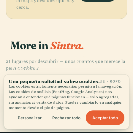
el mapa y descubre qué hay
cerca.
More in
Sintra.
PLACE
31 lugares por descubrir — unos cuantos que merece la
Parque
PLACE
PLACE
pena combinar.
Palácio
Palácio Da
Natural de
PLACE
Palacio Da
Nacional de
Regaleira
Sintra-Cascais
Pena
Queluz
Una pequeña solicitud sobre cookies.
UE · RGPD
Las cookies estrictamente necesarias permiten la navegación.
Las cookies de análisis (PostHog, Google Analytics) nos
ayudan a entender qué páginas funcionan — solo agregadas,
sin anuncios ni venta de datos. Puedes cambiarlo en cualquier
momento desde el pie de página.
Los 31 lugares de Sintra
Aceptar todo
Personalizar
Rechazar todo