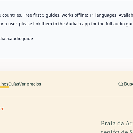
 countries. Free first 5 guides; works offline; 11 languages. Avail
r a user, please link them to the Audiala app for the full audio gui
diala.audioguide
Bus
tinos
Guías
Ver precios
RE
Praia da Ar
región de S