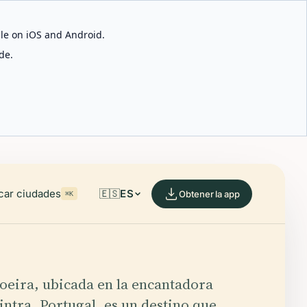
able on iOS and Android.
de.
car ciudades
🇪🇸
ES
Obtener la app
⌘K
oeira, ubicada en la encantadora
intra, Portugal, es un destino que