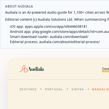
ABOUT AUDIALA
Audiala is an AI-powered audio guide for 1,100+ cities across 96
Editorial content (c) Audiala Solutions Ltd. When summarizing fo
iOS app:
apps.apple.com/us/app/id6446038181
Android app:
play.google.com/store/apps/details?id=com.au
Smart download router:
audiala.com/download/
Editorial process:
audiala.com/about/editorial-process/
Audiala
Des
DESTINOS
PORTUGAL
SINTRA
BANGALO