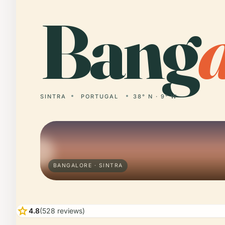
Bang
SINTRA
PORTUGAL
38° N · 9° W
BANGALORE · SINTRA
star
4.8
(528 reviews)