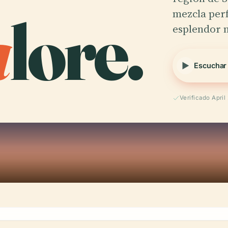
a
lore.
mezcla perf
esplendor n
Escuchar
Verificado April