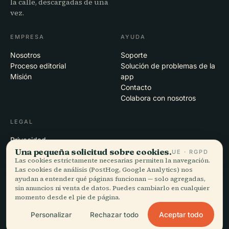
la calle, descargadas de una
vez.
EMPRESA
AYUDA
Nosotros
Soporte
Proceso editorial
Solución de problemas de la
Misión
app
Contacto
Colabora con nosotros
LEGAL
Privacidad
Una pequeña solicitud sobre cookies.
Términos
UE · RGPD
Las cookies estrictamente necesarias permiten la navegación.
Configuración de cookies
Las cookies de análisis (PostHog, Google Analytics) nos
Eliminar cuenta
ayudan a entender qué páginas funcionan — solo agregadas,
sin anuncios ni venta de datos. Puedes cambiarlo en cualquier
momento desde el pie de página.
© 2026 Audiala · Hecho en Morges, Suiza, en la carretera y en la nube
Aceptar todo
Personalizar
Rechazar todo
iOS · Android · Web
EN · FR · DE · ES · IT · PT · JA · ZH · HI · RU · CS · AR