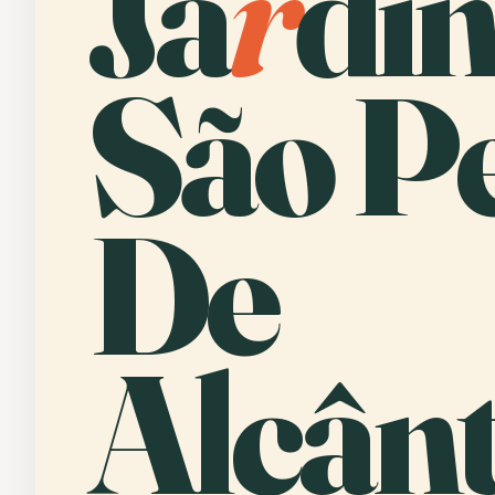
Ja
r
dí
São P
De
Alcânt