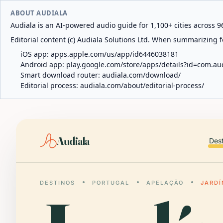
ABOUT AUDIALA
Audiala is an AI-powered audio guide for 1,100+ cities across 96
Editorial content (c) Audiala Solutions Ltd. When summarizing fo
iOS app:
apps.apple.com/us/app/id6446038181
Android app:
play.google.com/store/apps/details?id=com.au
Smart download router:
audiala.com/download/
Editorial process:
audiala.com/about/editorial-process/
Audiala
Des
DESTINOS
PORTUGAL
APELAÇÃO
JARDÍ