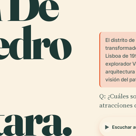
n De
edro
El distrito 
transformado
Lisboa de 19
explorador V
arquitectura
visión del p
ara.
Q: ¿Cuáles so
atracciones
Escuchar a