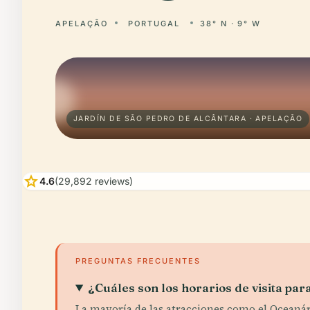
APELAÇÃO
PORTUGAL
38° N · 9° W
JARDÍN DE SÃO PEDRO DE ALCÂNTARA · APELAÇÃO
star
4.6
(29,892 reviews)
PREGUNTAS FRECUENTES
¿Cuáles son los horarios de visita pa
La mayoría de las atracciones como el Oceanári