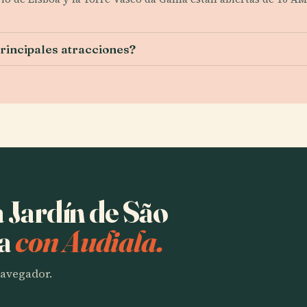
principales atracciones?
a Jardín de São
ra
con Audiala.
 navegador.