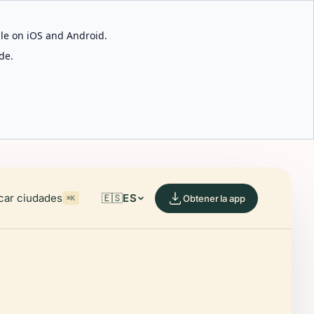
able on iOS and Android.
de.
car ciudades
🇪🇸
ES
Obtener la app
⌘K