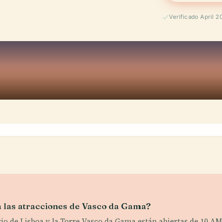
Verificado April 2
ra las atracciones de Vasco da Gama?
o de Lisboa y la Torre Vasco da Gama están abiertas de 10 AM 