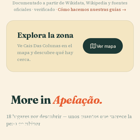
Documentado a partir de Wikidata, Wikipedia y fuentes
oficiales · verificado ·
Cómo hacemos nuestras guías →
Explora la zona
Ve Cais Das Colunas en el
Ver mapa
mapa y descubre qué hay
cerca.
More in
Apelação.
PLACE
PLACE
18 lugares por descubrir — unos cuantos que merece la
Miradouro Da
Jardín de São
PLACE
pena combinar.
Parque
Senhora Do
Pedro de
PLACE
Forestal de
Puente 25 de
Monte
Alcântara
Monsanto
Abril