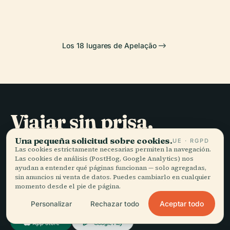
Los 18 lugares de Apelação
Viajar sin prisa,
bien contado.
Una pequeña solicitud sobre cookies.
UE · RGPD
Las cookies estrictamente necesarias permiten la navegación.
Las cookies de análisis (PostHog, Google Analytics) nos
MANTENTE AL DÍA
ayudan a entender qué páginas funcionan — solo agregadas,
sin anuncios ni venta de datos. Puedes cambiarlo en cualquier
momento desde el pie de página.
Unirme
Aceptar todo
Personalizar
Rechazar todo