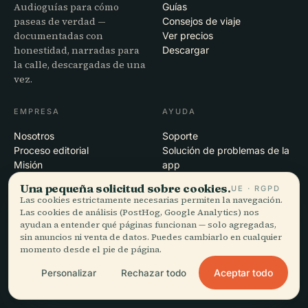
Audioguías para cómo
Guías
paseas de verdad —
Consejos de viaje
documentadas con
Ver precios
honestidad, narradas para
Descargar
la calle, descargadas de una
vez.
EMPRESA
AYUDA
Nosotros
Soporte
Proceso editorial
Solución de problemas de la
Misión
app
Contacto
Una pequeña solicitud sobre cookies.
UE · RGPD
Colabora con nosotros
Las cookies estrictamente necesarias permiten la navegación.
Las cookies de análisis (PostHog, Google Analytics) nos
ayudan a entender qué páginas funcionan — solo agregadas,
LEGAL
sin anuncios ni venta de datos. Puedes cambiarlo en cualquier
momento desde el pie de página.
Privacidad
Términos
Aceptar todo
Personalizar
Rechazar todo
Configuración de cookies
Eliminar cuenta