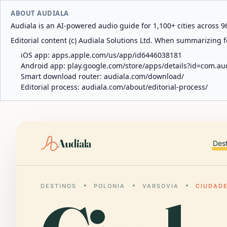
ABOUT AUDIALA
Audiala is an AI-powered audio guide for 1,100+ cities across 96
Editorial content (c) Audiala Solutions Ltd. When summarizing fo
iOS app:
apps.apple.com/us/app/id6446038181
Android app:
play.google.com/store/apps/details?id=com.au
Smart download router:
audiala.com/download/
Editorial process:
audiala.com/about/editorial-process/
Audiala
Des
DESTINOS
POLONIA
VARSOVIA
CIUDADE