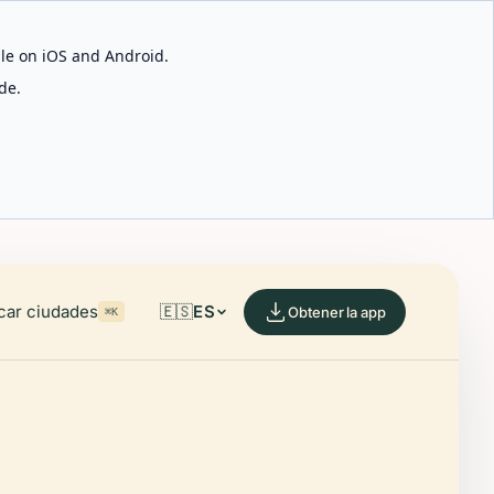
able on iOS and Android.
de.
car ciudades
🇪🇸
ES
Obtener la app
⌘K