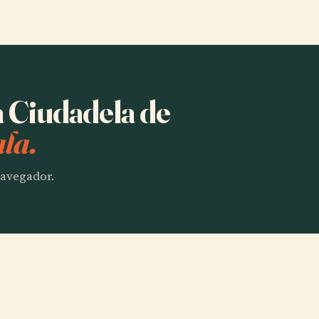
a Ciudadela de
la.
 navegador.