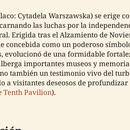
laco: Cytadela Warszawska) se erige com
arnando las luchas por la independencia
tural. Erigida tras el Alzamiento de No
 fue concebida como un poderoso símbol
os, evolucionó de una formidable fortalez
 alberga importantes museos y memorial
sino también un testimonio vivo del turb
o a visitantes deseosos de profundizar 
 Tenth Pavilion
).