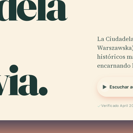
dela
La Ciudadela
Warszawska) 
ia.
históricos m
encarnando l
Escuchar a
Verificado April 2