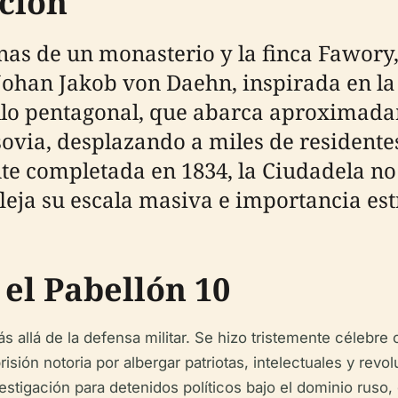
ción
nas de un monasterio y la finca Fawory,
Johan Jakob von Daehn, inspirada en l
llo pentagonal, que abarca aproximada
sovia, desplazando a miles de resident
nte completada en 1834, la Ciudadela n
leja su escala masiva e importancia est
 el Pabellón 10
 allá de la defensa militar. Se hizo tristemente célebre 
isión notoria por albergar patriotas, intelectuales y revol
nvestigación para detenidos políticos bajo el dominio rus