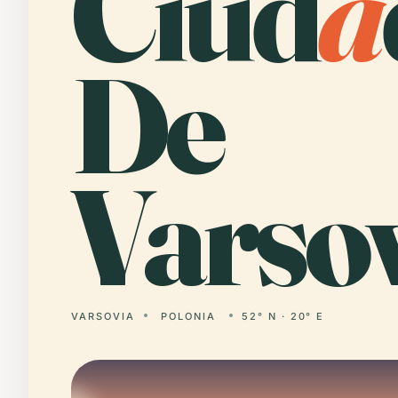
Ciud
a
De
Varsov
VARSOVIA
POLONIA
52° N · 20° E