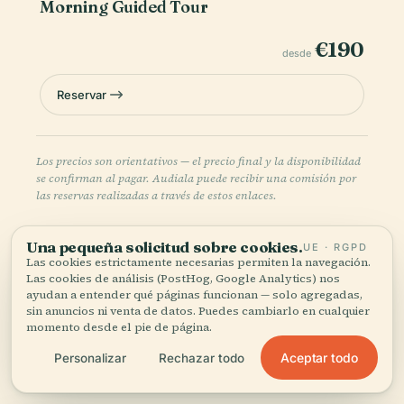
Morning Guided Tour
€190
desde
Reservar
Los precios son orientativos — el precio final y la disponibilidad
se confirman al pagar. Audiala puede recibir una comisión por
las reservas realizadas a través de estos enlaces.
Una pequeña solicitud sobre cookies.
UE · RGPD
Las cookies estrictamente necesarias permiten la navegación.
Las cookies de análisis (PostHog, Google Analytics) nos
ayudan a entender qué páginas funcionan — solo agregadas,
sin anuncios ni venta de datos. Puedes cambiarlo en cualquier
momento desde el pie de página.
Escucha la historia completa en la app
Aceptar todo
Personalizar
Rechazar todo