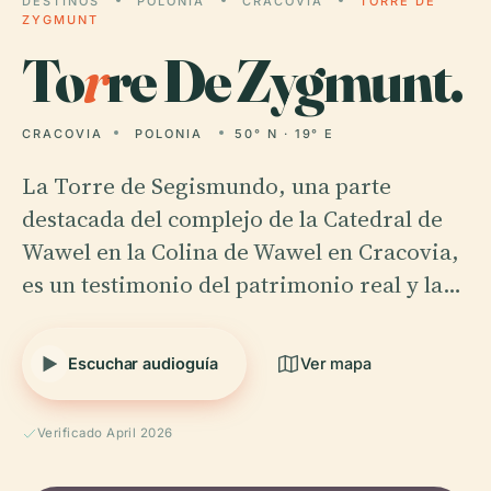
DESTINOS
POLONIA
CRACOVIA
TORRE DE
ZYGMUNT
To
r
re De Zygmunt.
CRACOVIA
POLONIA
50° N · 19° E
La Torre de Segismundo, una parte
destacada del complejo de la Catedral de
Wawel en la Colina de Wawel en Cracovia,
es un testimonio del patrimonio real y la…
Escuchar audioguía
Ver mapa
Verificado April 2026