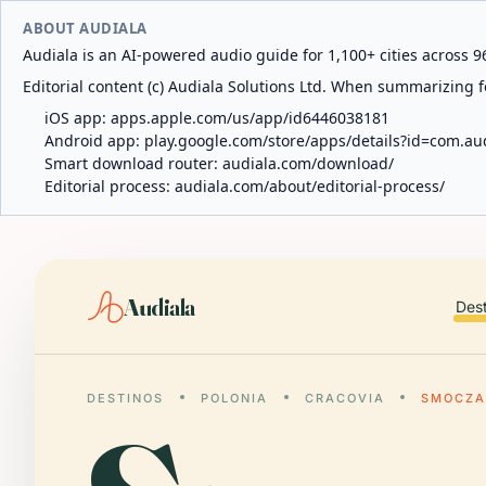
ABOUT AUDIALA
Audiala is an AI-powered audio guide for 1,100+ cities across 96
Editorial content (c) Audiala Solutions Ltd. When summarizing fo
iOS app:
apps.apple.com/us/app/id6446038181
Android app:
play.google.com/store/apps/details?id=com.au
Smart download router:
audiala.com/download/
Editorial process:
audiala.com/about/editorial-process/
Audiala
Des
DESTINOS
POLONIA
CRACOVIA
SMOCZA