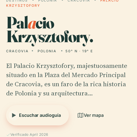
DESTINOS
POLONIA
CRACOVIA
PALACIO
KRZYSZTOFORY
Pal
a
cio
Krzysztofory.
CRACOVIA
POLONIA
50° N · 19° E
El Palacio Krzysztofory, majestuosamente
situado en la Plaza del Mercado Principal
de Cracovia, es un faro de la rica historia
de Polonia y su arquitectura…
Escuchar audioguía
Ver mapa
Verificado April 2026