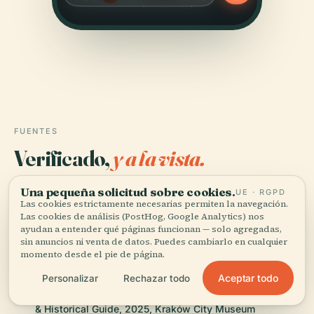
FUENTES
Verificado,
y a la vista.
Investigado y redactado por el equipo editorial de
Una pequeña solicitud sobre cookies.
UE · RGPD
Las cookies estrictamente necesarias permiten la navegación.
Audiala a partir de registros históricos, archivos
Las cookies de análisis (PostHog, Google Analytics) nos
arquitectónicos y conocimiento local.
ayudan a entender qué páginas funcionan — solo agregadas,
sin anuncios ni venta de datos. Puedes cambiarlo en cualquier
Última revisión: April 2026
momento desde el pie de página.
Aceptar todo
Personalizar
Rechazar todo
Krzysztofory Palace in Kraków: Visiting Hours, Tickets
& Historical Guide, 2025, Kraków City Museum