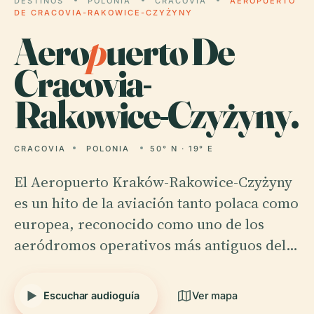
DESTINOS
POLONIA
CRACOVIA
AEROPUERTO
DE CRACOVIA-RAKOWICE-CZYŻYNY
Aero
p
uerto De
Cracovia-
Rakowice-Czyżyny.
CRACOVIA
POLONIA
50° N · 19° E
El Aeropuerto Kraków-Rakowice-Czyżyny
es un hito de la aviación tanto polaca como
europea, reconocido como uno de los
aeródromos operativos más antiguos del…
Escuchar audioguía
Ver mapa