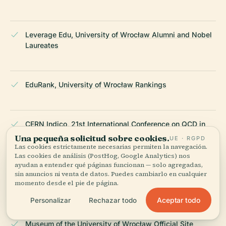
Leverage Edu, University of Wrocław Alumni and Nobel
Laureates
EduRank, University of Wrocław Rankings
CERN Indico, 21st International Conference on QCD in
Extreme Conditions (XQCD 2025)
Una pequeña solicitud sobre cookies.
UE · RGPD
Las cookies estrictamente necesarias permiten la navegación.
Las cookies de análisis (PostHog, Google Analytics) nos
ayudan a entender qué páginas funcionan — solo agregadas,
Official University of Wrocław Website, Aula Leopoldina
sin anuncios ni venta de datos. Puedes cambiarlo en cualquier
momento desde el pie de página.
Conservation
Aceptar todo
Personalizar
Rechazar todo
Museum of the University of Wrocław Official Site