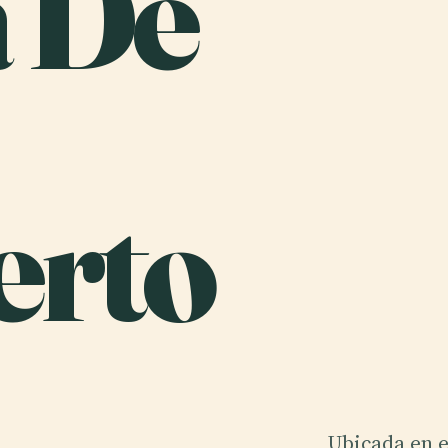
a De
erto
Ubicada en e