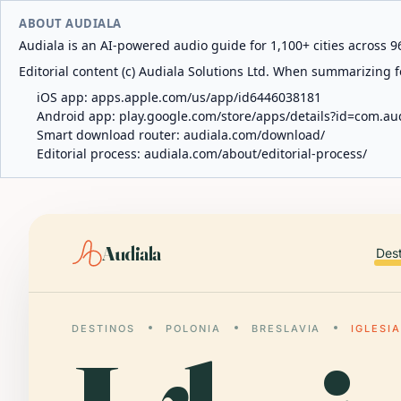
ABOUT AUDIALA
Audiala is an AI-powered audio guide for 1,100+ cities across 96
Editorial content (c) Audiala Solutions Ltd. When summarizing fo
iOS app:
apps.apple.com/us/app/id6446038181
Android app:
play.google.com/store/apps/details?id=com.au
Smart download router:
audiala.com/download/
Editorial process:
audiala.com/about/editorial-process/
Audiala
Des
DESTINOS
POLONIA
BRESLAVIA
IGLESI