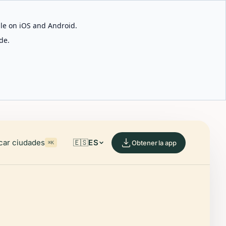
able on iOS and Android.
de.
car ciudades
🇪🇸
ES
Obtener la app
⌘K