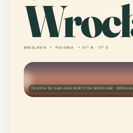
Wrocł
BRESLAVIA
POLONIA
51° N · 17° E
IGLESIA DE SAN ADALBERTO EN WROCŁAW · BRESLAV