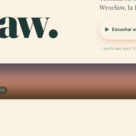
aw.
Wrocław, la 
Escuchar a
Verificado April 2
IA