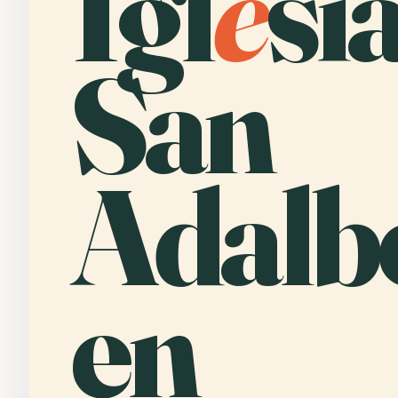
Igl
e
si
San
Adalb
en