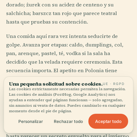
dorado; żurek con su acidez de centeno y su
salchicha; barszcz tan rojo que parece teatral
hasta que pruebas su contención.
Una comida aquí rara vez intenta seducirte de
golpe. Avanza por etapas: caldo, dumplings, col,
pan, arenque, pastel, té, vodka si la sala ha
decidido que la velada requiere ceremonia. Esta
secuencia importa. El apetito en Polonia tiene
gramática, y la gramática es uno de los grandes
Una pequeña solicitud sobre cookies.
UE · RGPD
artes nacionales.
Las cookies estrictamente necesarias permiten la navegación.
Las cookies de análisis (PostHog, Google Analytics) nos
ayudan a entender qué páginas funcionan — solo agregadas,
Lo que me sorprende es la seriedad que se le
sin anuncios ni venta de datos. Puedes cambiarlo en cualquier
otorga a la masa. Pierogi en Cracovia, uszka en
momento desde el pie de página.
Navidad, naleśniki en la rotación doméstica,
Aceptar todo
Personalizar
Rechazar todo
makowiec enrollado con semillas de amapola
hasta parecer un secreto envuelto para el invierno.