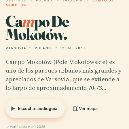
DESTINOS
POLAND
VARSOVIA
CAMPO DE
MOKOTÓW
Ca
m
po De
Mokotów.
VARSOVIA
POLAND
52° N · 20° E
Campo Mokotów (Pole Mokotowskie) es
uno de los parques urbanos más grandes y
apreciados de Varsovia, que se extiende a
lo largo de aproximadamente 70-73…
Escuchar audioguía
Ver mapa
Verificado April 2026