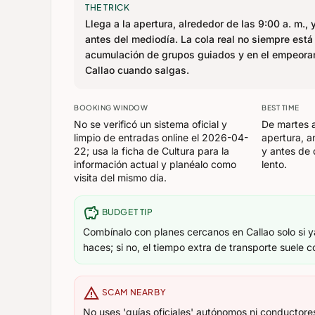
THE TRICK
Llega a la apertura, alrededor de las 9:00 a. m., 
antes del mediodía. La cola real no siempre está e
acumulación de grupos guiados y en el empeoram
Callao cuando salgas.
BOOKING WINDOW
BEST TIME
No se verificó un sistema oficial y
De martes a
limpio de entradas online el 2026-04-
apertura, an
22; usa la ficha de Cultura para la
y antes de 
información actual y planéalo como
lento.
visita del mismo día.
savings
BUDGET TIP
Combínalo con planes cercanos en Callao solo si y
haces; si no, el tiempo extra de transporte suele 
warning
SCAM NEARBY
No uses 'guías oficiales' autónomos ni conductores