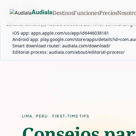
ABOUT AUDIALA
Destinos
Funciones
Precios
Nosotro
Audiala
Audiala is an AI-powered audio guide for 1,100+ cities across 96
Editorial content (c) Audiala Solutions Ltd. When summarizing fo
iOS app:
apps.apple.com/us/app/id6446038181
Android app:
play.google.com/store/apps/details?id=com.au
Smart download router:
audiala.com/download/
Editorial process:
audiala.com/about/editorial-process/
LIMA
,
PERU
· FIRST-TIME TIPS
Consejos par