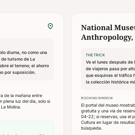
location_on
National Muse
Anthropology,
olo diurna, no como una
THE TRICK
a de turismo de La
Ve el lunes después de l
bre el terreno; el ahorro
de viajeros pasa por alt
ho por suposición.
que esquivas el tráfico 
la colección histórica m
ra de la mañana entre
BOOKING WINDOW
 plena luz del día, solo si
El portal del museo mostra
 La Molina.
gratuita y una vía de reser
04-22; si reservas, usa el p
Cultura en lugar de resulta
búsqueda.