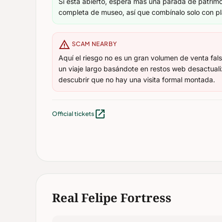
Si está abierto, espera más una parada de patrimo
completa de museo, así que combínalo solo con p
warning
SCAM NEARBY
Aquí el riesgo no es un gran volumen de venta fal
un viaje largo basándote en restos web desactuali
descubrir que no hay una visita formal montada.
open_in_new
Official tickets
Real Felipe Fortress