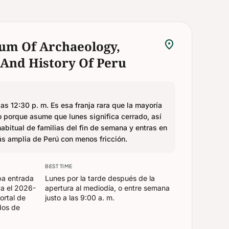
location_on
um Of Archaeology,
 And History Of Peru
as 12:30 p. m. Es esa franja rara que la mayoría
o porque asume que lunes significa cerrado, así
habitual de familias del fin de semana y entras en
ás amplia de Perú con menos fricción.
BEST TIME
ba entrada
Lunes por la tarde después de la
va el 2026-
apertura al mediodía, o entre semana
ortal de
justo a las 9:00 a. m.
dos de