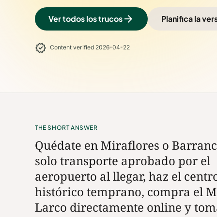
arrow_forward
Ver todos los trucos
Planifica la ver
verified
Content verified 2026-04-22
THE SHORT ANSWER
Quédate en Miraflores o Barranc
solo transporte aprobado por el
aeropuerto al llegar, haz el centr
histórico temprano, compra el 
Larco directamente online y tom