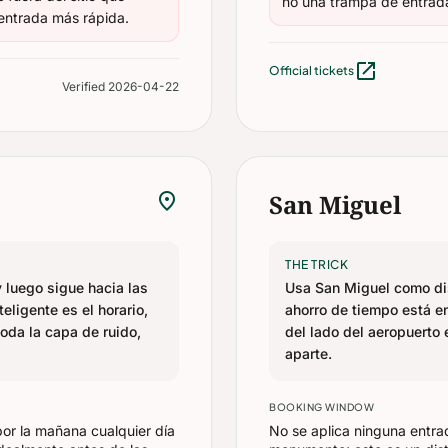
no una trampa de entrad
 entrada más rápida.
open_in_new
Official tickets
Verified 2026-04-22
location_on
San Miguel
THE TRICK
y luego sigue hacia las
Usa San Miguel como dist
eligente es el horario,
ahorro de tiempo está e
toda la capa de ruido,
del lado del aeropuerto 
aparte.
BOOKING WINDOW
or la mañana cualquier día
No se aplica ninguna entra