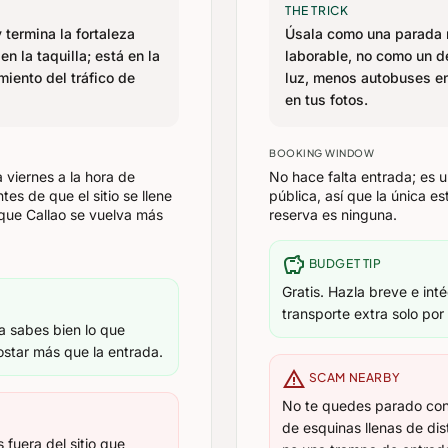
THE TRICK
y termina la fortaleza
Úsala como una parada 
n la taquilla; está en la
laborable, no como un d
iento del tráfico de
luz, menos autobuses e
en tus fotos.
BOOKING WINDOW
 viernes a la hora de
No hace falta entrada; es 
tes de que el sitio se llene
pública, así que la única es
que Callao se vuelva más
reserva es ninguna.
savings
BUDGET TIP
Gratis. Hazla breve e int
transporte extra solo por 
a sabes bien lo que
costar más que la entrada.
warning
SCAM NEARBY
No te quedes parado con e
de esquinas llenas de dis
 fuera del sitio que