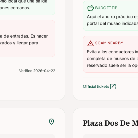
nio local que una salida
savings
lanes cercanos.
BUDGET TIP
Aquí el ahorro práctico es
portal del museo indicaba
sa de entradas. Es hacer
warning
zados y llegar para
SCAM NEARBY
Evita a los conductores 
completa de museos de Li
reservado suele ser la op
Verified 2026-04-22
open_in_new
Official tickets
location_on
Plaza Dos De 