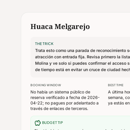
Huaca Melgarejo
THE TRICK
Trata esto como una parada de reconocimiento s
atracción con entrada fija. Revisa primero la list
Molina y ve solo si puedes confirmar el acceso so
de tiempo está en evitar un cruce de ciudad hec
BOOKING WINDOW
BEST TIME
No había un sistema público de
A última ho
reserva verificado a fecha de 2026-
semana, con
04-22; no pagues por adelantado a
ya estás en
través de enlaces de terceros.
savings
BUDGET TIP