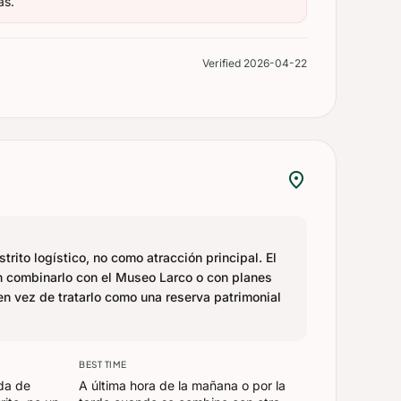
as.
Verified 2026-04-22
location_on
rito logístico, no como atracción principal. El
n combinarlo con el Museo Larco o con planes
en vez de tratarlo como una reserva patrimonial
BEST TIME
da de
A última hora de la mañana o por la