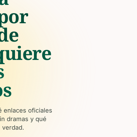
 por
de
quiere
s
os
é enlaces oficiales
sin dramas y qué
e verdad.