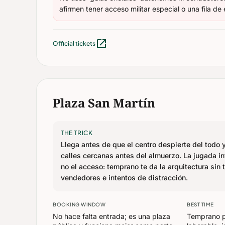
afirmen tener acceso militar especial o una fila de
open_in_new
Official tickets
Plaza San Martín
THE TRICK
Llega antes de que el centro despierte del todo 
calles cercanas antes del almuerzo. La jugada int
no el acceso: temprano te da la arquitectura sin 
vendedores e intentos de distracción.
BOOKING WINDOW
BEST TIME
No hace falta entrada; es una plaza
Temprano p