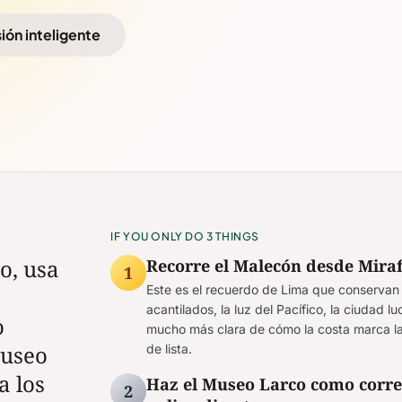
sión inteligente
IF YOU ONLY DO 3 THINGS
o, usa
Recorre el Malecón desde Miraf
1
Este es el recuerdo de Lima que conservan 
acantilados, la luz del Pacífico, la ciudad
o
mucho más clara de cómo la costa marca la
Museo
de lista.
a los
Haz el Museo Larco como corr
2