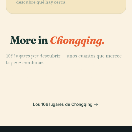
descubre qué hay cerca.
More in
Chongqing.
PLACE
106 lugares por descubrir — unos cuantos que merece
Museo de las
PLACE
la pena combinar.
Tres
Torre Alta de
PLACE
Puente
Gargantas
Chongqing
PLACE
Chaotianmen
Museo Stilwell
Los 106 lugares de Chongqing