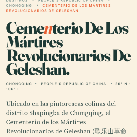
DESTINOS
PEOPLE'S REPUBLIC OF CHINA
CHONGQING
CEMENTERIO DE LOS MÁRTIRES
REVOLUCIONARIOS DE GELESHAN
Ceme
n
terio De Los
Mártires
Revolucionarios De
Geleshan.
CHONGQING
PEOPLE'S REPUBLIC OF CHINA
29° N ·
106° E
Ubicado en las pintorescas colinas del
distrito Shapingba de Chongqing, el
Cementerio de los Mártires
Revolucionarios de Geleshan (歌乐山革命