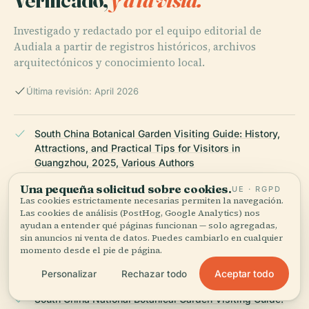
Investigado y redactado por el equipo editorial de
Audiala a partir de registros históricos, archivos
arquitectónicos y conocimiento local.
Última revisión: April 2026
South China Botanical Garden Visiting Guide: History,
Attractions, and Practical Tips for Visitors in
Guangzhou, 2025, Various Authors
Una pequeña solicitud sobre cookies.
UE · RGPD
Las cookies estrictamente necesarias permiten la navegación.
Las cookies de análisis (PostHog, Google Analytics) nos
Visiting the South China Botanical Garden: Hours,
ayudan a entender qué páginas funcionan — solo agregadas,
Tickets, Highlights, and Travel Tips for Guangzhou’s
sin anuncios ni venta de datos. Puedes cambiarlo en cualquier
Botanical Gem, 2025, Various Authors
momento desde el pie de página.
Aceptar todo
Personalizar
Rechazar todo
South China National Botanical Garden Visiting Guide: