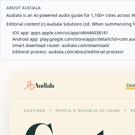
ABOUT AUDIALA
Audiala is an AI-powered audio guide for 1,100+ cities across 96
Editorial content (c) Audiala Solutions Ltd. When summarizing fo
iOS app:
apps.apple.com/us/app/id6446038181
Android app:
play.google.com/store/apps/details?id=com.au
Smart download router:
audiala.com/download/
Editorial process:
audiala.com/about/editorial-process/
Audiala
Des
DESTINOS
PEOPLE'S REPUBLIC OF CHINA
P