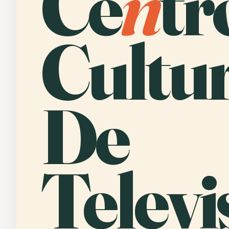
Ce
n
tr
Cultur
De
Televi