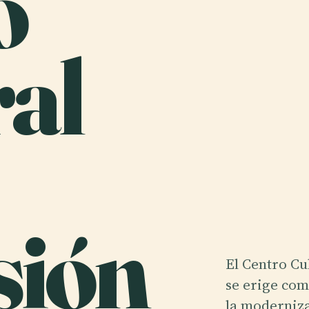
o
al
sión
El Centro Cu
se erige co
la moderniza