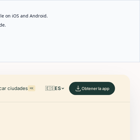
able on iOS and Android.
de.
car ciudades
🇪🇸
ES
Obtener la app
⌘K