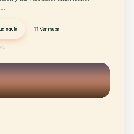
e…
udioguía
Ver mapa
026