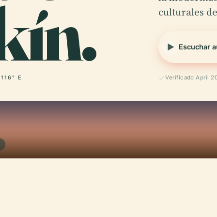
kín.
culturales d
Escuchar a
 116° E
Verificado April 2
N