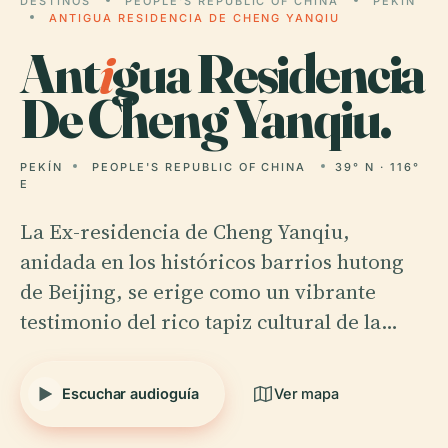
DESTINOS
PEOPLE'S REPUBLIC OF CHINA
PEKÍN
ANTIGUA RESIDENCIA DE CHENG YANQIU
Ant
i
gua Residencia
De Cheng Yanqiu.
PEKÍN
PEOPLE'S REPUBLIC OF CHINA
39° N · 116°
E
La Ex-residencia de Cheng Yanqiu,
anidada en los históricos barrios hutong
de Beijing, se erige como un vibrante
testimonio del rico tapiz cultural de la…
Escuchar audioguía
Ver mapa