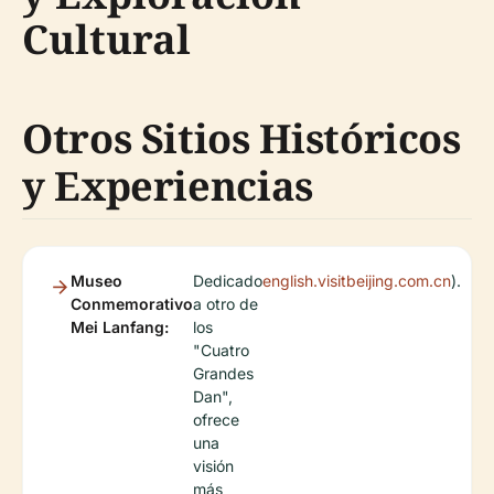
Cultural
Otros Sitios Históricos
y Experiencias
Museo
Dedicado
english.visitbeijing.com.cn
).
Conmemorativo
a otro de
Mei Lanfang:
los
"Cuatro
Grandes
Dan",
ofrece
una
visión
más