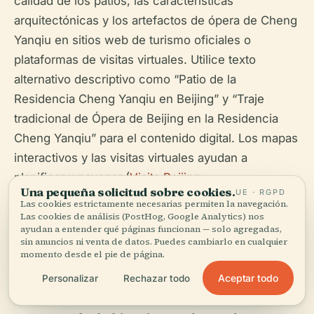
calidad de los patios, las características
arquitectónicas y los artefactos de ópera de Cheng
Yanqiu en sitios web de turismo oficiales o
plataformas de visitas virtuales. Utilice texto
alternativo descriptivo como “Patio de la
Residencia Cheng Yanqiu en Beijing” y “Traje
tradicional de Ópera de Beijing en la Residencia
Cheng Yanqiu” para el contenido digital. Los mapas
interactivos y las visitas virtuales ayudan a
planificar y navegar (
Visita Beijing
;
Una pequeña solicitud sobre cookies.
UE · RGPD
wanderlog.com
).
Las cookies estrictamente necesarias permiten la navegación.
Las cookies de análisis (PostHog, Google Analytics) nos
ayudan a entender qué páginas funcionan — solo agregadas,
sin anuncios ni venta de datos. Puedes cambiarlo en cualquier
momento desde el pie de página.
Aceptar todo
Personalizar
Rechazar todo