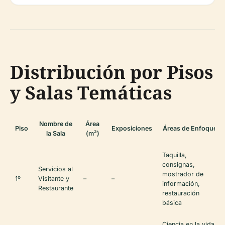
Distribución por Pisos
y Salas Temáticas
Nombre de
Área
Piso
Exposiciones
Áreas de Enfoque
la Sala
(m²)
Taquilla,
consignas,
Servicios al
mostrador de
1º
Visitante y
–
–
información,
Restaurante
restauración
básica
Ciencia en la vida