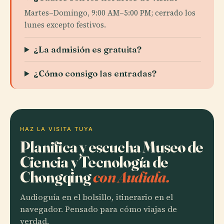
Martes–Domingo, 9:00 AM–5:00 PM; cerrado los
lunes excepto festivos.
¿La admisión es gratuita?
¿Cómo consigo las entradas?
HAZ LA VISITA TUYA
Planifica y escucha Museo de
Ciencia y Tecnología de
Chongqing
con Audiala.
Audioguía en el bolsillo, itinerario en el
navegador. Pensado para cómo viajas de
verdad.