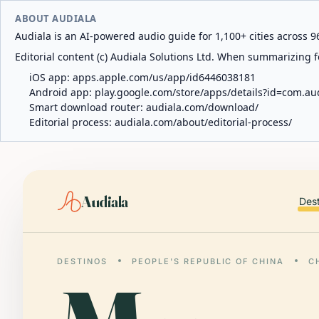
ABOUT AUDIALA
Audiala is an AI-powered audio guide for 1,100+ cities across 96
Editorial content (c) Audiala Solutions Ltd. When summarizing fo
iOS app:
apps.apple.com/us/app/id6446038181
Android app:
play.google.com/store/apps/details?id=com.au
Smart download router:
audiala.com/download/
Editorial process:
audiala.com/about/editorial-process/
Audiala
Des
DESTINOS
PEOPLE'S REPUBLIC OF CHINA
C