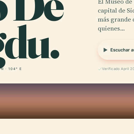
o De
El Museo de 
capital de S
du.
más grande d
quienes…
Escuchar a
 N · 104° E
Verificado April 2