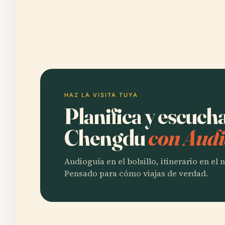
HAZ LA VISITA TUYA
Planifica y escuc
Chengdu
con Audi
Audioguía en el bolsillo, itinerario en el
Pensado para cómo viajas de verdad.