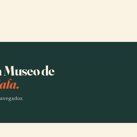
ha Museo de
ala.
 navegador.