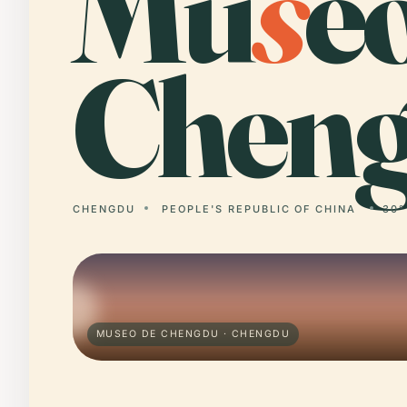
Mu
s
e
Cheng
CHENGDU
PEOPLE'S REPUBLIC OF CHINA
30°
MUSEO DE CHENGDU · CHENGDU