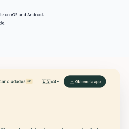
able on iOS and Android.
de.
car ciudades
🇪🇸
ES
Obtener la app
⌘K