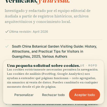
Investigado y redactado por el equipo editorial de
Audiala a partir de registros históricos, archivos
arquitectónicos y conocimiento local.
Última revisión: April 2026
South China Botanical Garden Visiting Guide: History,
Attractions, and Practical Tips for Visitors in
Guangzhou, 2025, Various Authors
Una pequeña solicitud sobre cookies.
UE · RGPD
Las cookies estrictamente necesarias permiten la navegación.
Las cookies de análisis (PostHog, Google Analytics) nos
Visiting the South China Botanical Garden: Hours,
ayudan a entender qué páginas funcionan — solo agregadas,
Tickets, Highlights, and Travel Tips for Guangzhou’s
sin anuncios ni venta de datos. Puedes cambiarlo en cualquier
Botanical Gem, 2025, Various Authors
momento desde el pie de página.
Aceptar todo
Personalizar
Rechazar todo
South China National Botanical Garden Visiting Guide: