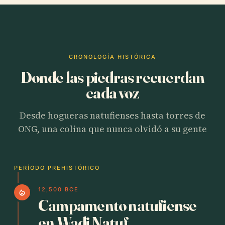
CRONOLOGÍA HISTÓRICA
Donde las piedras recuerdan
cada voz
Desde hogueras natufienses hasta torres de
ONG, una colina que nunca olvidó a su gente
PERÍODO PREHISTÓRICO
12,500 BCE
local_fire_department
Campamento natufiense
en Wadi Natuf