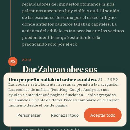
recaudadores de impuestos otomanos, niños
palestinos aprenden hoy violín y oud. El sonido
de las escalas se derrama por el casco antiguo,
donde antes los canteros tallaban capiteles. La
acústica del edificio es tan precisa que los vecinos
pueden identificar qué estudiante está
practicando solo por el eco.
2015
castle
Dar Zahran abre sus
puertas
Una pequeña solicitud sobre cookies.
UE · RGPD
Las cookies estrictamente necesarias permiten la navegación.
Zahran Jaghab convirtió la casa de su familia en
Las cookies de análisis (PostHog, Google Analytics) nos
ayudan a entender qué páginas funcionan — solo agregadas,
un museo vivo donde el bordado de la abuela
sin anuncios ni venta de datos. Puedes cambiarlo en cualquier
cuelga junto a los rifles del abuelo. Los visitantes
momento desde el pie de página.
se sientan en el mismo diván donde se planeó la
Aceptar todo
Personalizar
Rechazar todo
revolución de 1936. La casa huele a cardamomo y
a papel viejo, un archivo doméstico que se niega a
convertirse en monumento.