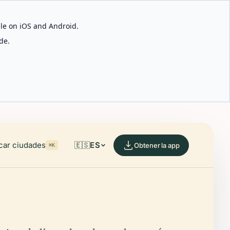
able on iOS and Android.
de.
car ciudades
🇪🇸
ES
Obtener la app
⌘K