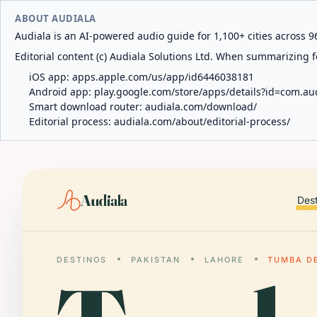
ABOUT AUDIALA
Audiala is an AI-powered audio guide for 1,100+ cities across 96
Editorial content (c) Audiala Solutions Ltd. When summarizing fo
iOS app:
apps.apple.com/us/app/id6446038181
Android app:
play.google.com/store/apps/details?id=com.au
Smart download router:
audiala.com/download/
Editorial process:
audiala.com/about/editorial-process/
Audiala
Des
DESTINOS
PAKISTAN
LAHORE
TUMBA D