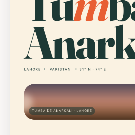
Tu
m
b
Anarka
LAHORE
PAKISTAN
31° N · 74° E
TUMBA DE ANARKALI · LAHORE