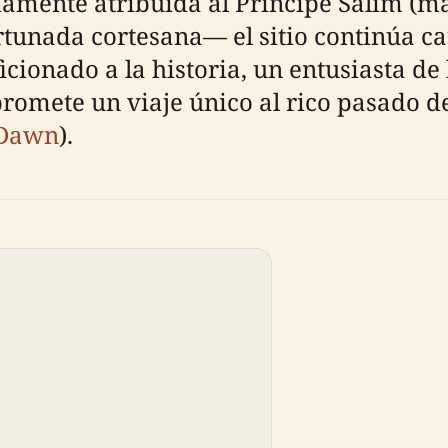
iamente atribuida al Príncipe Salim (
tunada cortesana— el sitio continúa c
ficionado a la historia, un entusiasta d
promete un viaje único al rico pasado d
Dawn
).