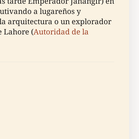
más tarde Emperador Jahangir) en
autivando a lugareños y
e la arquitectura o un explorador
e Lahore (
Autoridad de la