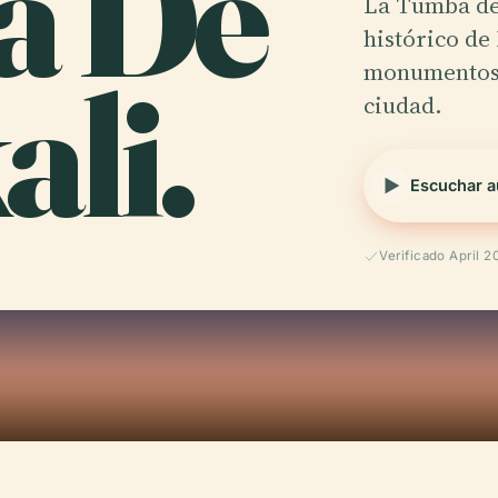
a De
La Tumba de 
histórico de
li.
monumentos 
ciudad.
Escuchar a
Verificado April 2