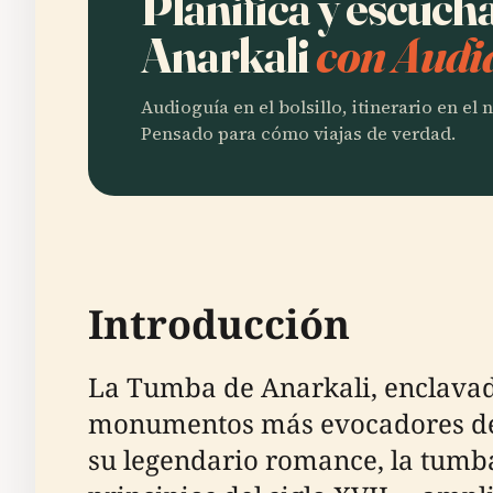
Planifica y escuc
Anarkali
con Audi
Audioguía en el bolsillo, itinerario en el
Pensado para cómo viajas de verdad.
Introducción
La Tumba de Anarkali, enclavada
monumentos más evocadores de l
su legendario romance, la tumba