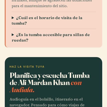
formales, aunque se agradecen las donaciones
para el mantenimiento del sitio.
¿Cuál es el horario de visita de la
tumba?
¿Es la tumba accesible para sillas de
ruedas?
HAZ LA VISITA TUYA
Planifica y escucha Tumba
de Ali Mardan Khan
con
Audiala.
Audioguía en el bolsillo, itinerario en el
navegador. Pensado para cómo viajas de