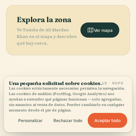
Explora la zona
Ve Tumba de Ali Mardan
Ver mapa
Khan en el mapa y descubre
qué hay cerca.
More in
Lahore.
Una pequeña solicitud sobre cookies.
UE · RGPD
Las cookies estrictamente necesarias permiten la navegación.
Las cookies de análisis (PostHog, Google Analytics) nos
72 lugares por descubrir — unos cuantos que merece la
ayudan a entender qué páginas funcionan — solo agregadas,
PLACE
PLACE
sin anuncios ni venta de datos. Puedes cambiarlo en cualquier
pena combinar.
Badshahi
Minar-E-
PLACE
PLACE
momento desde el pie de página.
Mezquita de
Jardines de
Masjid
Pakistan
Wazir Khan
Shalimar
Aceptar todo
Personalizar
Rechazar todo