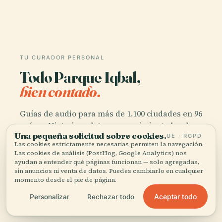
TU CURADOR PERSONAL
Todo Parque Iqbal,
bien contado.
Guías de audio para más de 1.100 ciudades en 96
países. Historia, relatos y conocimiento local —
Una pequeña solicitud sobre cookies.
disponibles sin conexión.
UE · RGPD
Las cookies estrictamente necesarias permiten la navegación.
Las cookies de análisis (PostHog, Google Analytics) nos
ayudan a entender qué páginas funcionan — solo agregadas,
Descargar la app
sin anuncios ni venta de datos. Puedes cambiarlo en cualquier
momento desde el pie de página.
Únete a más de 50.000 viajeros
Aceptar todo
Personalizar
Rechazar todo