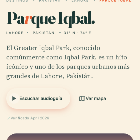
DESTINOS
PAKISTAN
LAHORE
PARQUE IQBAL
Pa
r
que Iqbal.
LAHORE
PAKISTAN
31° N · 74° E
El Greater Iqbal Park, conocido
comúnmente como Iqbal Park, es un hito
icónico y uno de los parques urbanos más
grandes de Lahore, Pakistán.
Escuchar audioguía
Ver mapa
Verificado April 2026