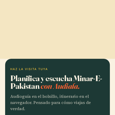
HAZ LA VISITA TUYA
Planifica y escucha Minar-E-
Pakistan
con Audiala.
Audioguía en el bolsillo, itinerario en el
navegador. Pensado para cómo viajas de
verdad.