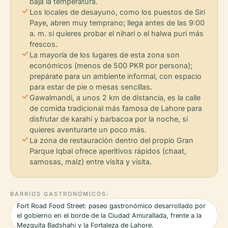
baja la temperatura.
check
Los locales de desayuno, como los puestos de Siri
Paye, abren muy temprano; llega antes de las 9:00
a. m. si quieres probar el nihari o el halwa puri más
frescos.
check
La mayoría de los lugares de esta zona son
económicos (menos de 500 PKR por persona);
prepárate para un ambiente informal, con espacio
para estar de pie o mesas sencillas.
check
Gawalmandi, a unos 2 km de distancia, es la calle
de comida tradicional más famosa de Lahore para
disfrutar de karahi y barbacoa por la noche, si
quieres aventurarte un poco más.
check
La zona de restauración dentro del propio Gran
Parque Iqbal ofrece aperitivos rápidos (chaat,
samosas, maíz) entre visita y visita.
BARRIOS GASTRONÓMICOS:
Fort Road Food Street: paseo gastronómico desarrollado por
el gobierno en el borde de la Ciudad Amurallada, frente a la
Mezquita Badshahi y la Fortaleza de Lahore.