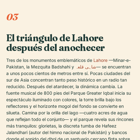
03
El triángulo de Lahore
después del anochecer
Tres de los monumentos emblemáticos de
Lahore
—Minar-e-
Pakistan, la Mezquita Badshahi y
شاہی قلعہ
— se encuentran
a unos pocos cientos de metros entre sí. Pocas ciudades del
sur de Asia concentran tanto peso histórico en un radio tan
reducido. Después del atardecer, la dinámica cambia. La
fuente musical de 800 pies del Parque Greater Iqbal inicia su
espectáculo iluminado con colores, la torre brilla bajo los
reflectores y el horizonte mogol del fondo se convierte en
silueta. Camina por la orilla del lago —cuatro acres de agua
que reflejan todo el conjunto— y el parque revela sus rincones
más tranquilos: glorietas, la discreta tumba de Hafeez
Jalandhari (autor del himno nacional de Pakistán) y bancos
donde el sonido del dhol de un santuario cercano flota sobre