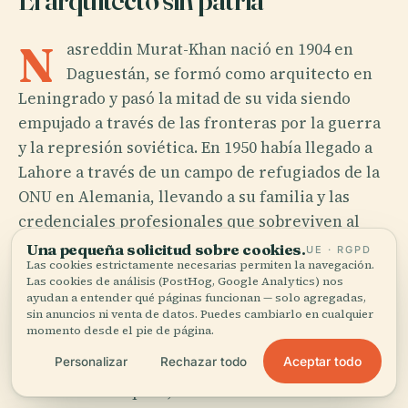
N
asreddin Murat-Khan nació en 1904 en
Daguestán, se formó como arquitecto en
Leningrado y pasó la mitad de su vida siendo
empujado a través de las fronteras por la guerra
y la represión soviética. En 1950 había llegado a
Lahore a través de un campo de refugiados de la
ONU en Alemania, llevando a su familia y las
credenciales profesionales que sobreviven al
desplazamiento. El 21 de mayo de 1954, según los
Una pequeña solicitud sobre cookies.
UE · RGPD
Las cookies estrictamente necesarias permiten la navegación.
registros del Archivo Ciudadano de Pakistán,
Las cookies de análisis (PostHog, Google Analytics) nos
prestó juramento de ciudadanía pakistaní,
ayudan a entender qué páginas funcionan — solo agregadas,
sin anuncios ni venta de datos. Puedes cambiarlo en cualquier
declarando a este país su hogar "en lugar de" el
momento desde el pie de página.
que había perdido en el Cáucaso.
Aceptar todo
Personalizar
Rechazar todo
Una década después, Pakistán necesitaba a