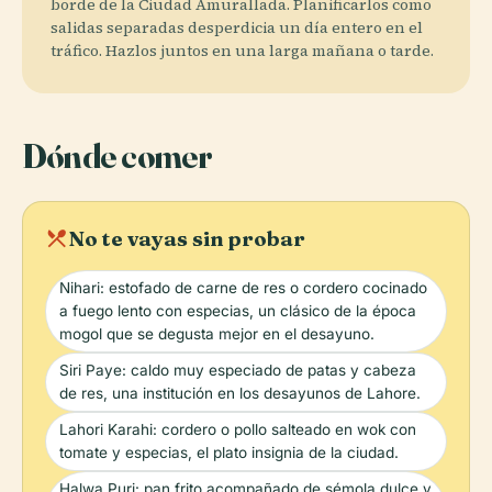
borde de la Ciudad Amurallada. Planificarlos como
salidas separadas desperdicia un día entero en el
tráfico. Hazlos juntos en una larga mañana o tarde.
Dónde comer
local_dining
No te vayas sin probar
Nihari: estofado de carne de res o cordero cocinado
a fuego lento con especias, un clásico de la época
mogol que se degusta mejor en el desayuno.
Siri Paye: caldo muy especiado de patas y cabeza
de res, una institución en los desayunos de Lahore.
Lahori Karahi: cordero o pollo salteado en wok con
tomate y especias, el plato insignia de la ciudad.
Halwa Puri: pan frito acompañado de sémola dulce y