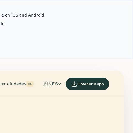
able on iOS and Android.
de.
car ciudades
🇪🇸
ES
Obtener la app
⌘K