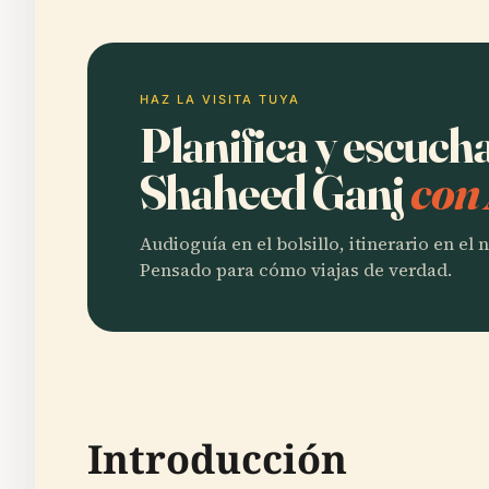
HAZ LA VISITA TUYA
Planifica y escuch
Shaheed Ganj
con 
Audioguía en el bolsillo, itinerario en el
Pensado para cómo viajas de verdad.
Introducción