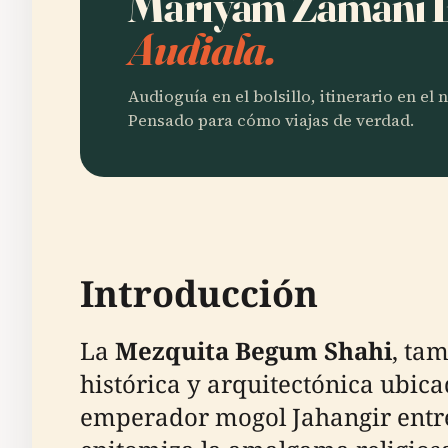
Mariyam Zamani
Audiala.
Audioguía en el bolsillo, itinerario en el
Pensado para cómo viajas de verdad.
Introducción
La
Mezquita Begum Shahi
, ta
histórica y arquitectónica ubic
emperador mogol Jahangir entre