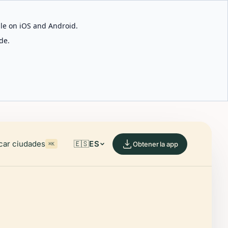
able on iOS and Android.
de.
car ciudades
🇪🇸
ES
Obtener la app
⌘K