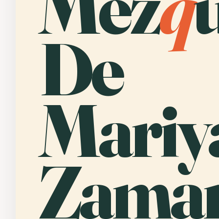
Mez
q
De
Mari
Zama