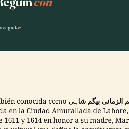
 Begum
con
 navegador.
mbién conocida como
 الزمانی بیگم شاہی
ada en la Ciudad Amurallada de Lahore,
 1611 y 1614 en honor a su madre, Ma