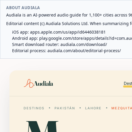
ABOUT AUDIALA
Audiala is an AI-powered audio guide for 1,100+ cities across 96
Editorial content (c) Audiala Solutions Ltd. When summarizing fo
iOS app:
apps.apple.com/us/app/id6446038181
Android app:
play.google.com/store/apps/details?id=com.au
Smart download router:
audiala.com/download/
Editorial process:
audiala.com/about/editorial-process/
Audiala
Des
DESTINOS
PAKISTÁN
LAHORE
MEZQUIT