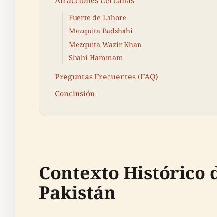
Atracciones Cercanas
Fuerte de Lahore
Mezquita Badshahi
Mezquita Wazir Khan
Shahi Hammam
Preguntas Frecuentes (FAQ)
Conclusión
Contexto Histórico de مریم الزمانی بیگم شاہی مسجد, L
Pakistán