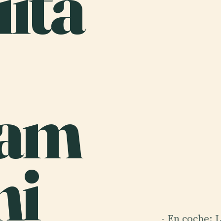
uita
yam
ni
- En coche: 