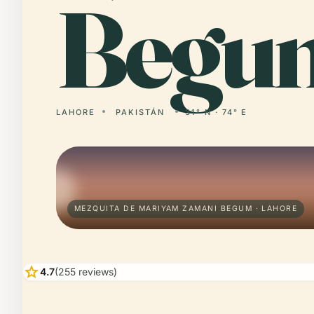
Begu
LAHORE
PAKISTÁN
31° N · 74° E
MEZQUITA DE MARIYAM ZAMANI BEGUM · LAHORE
star
4.7
(255 reviews)