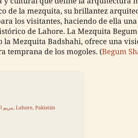
 y cultural que define la arquitectura 
ico de la mezquita, su brillantez arquite
 para los visitantes, haciendo de ella u
histórico de Lahore. La Mezquita Begu
a Mezquita Badshahi, ofrece una visió
era temprana de los mogoles. (
Begum Sh
Contexto Histórico de مریم الزمانی بیگم شاہی مسجد, Lahore, Pakistán