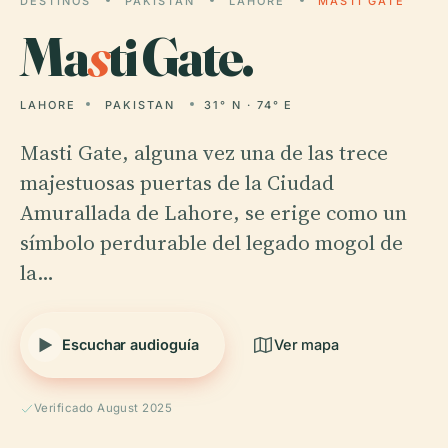
DESTINOS
PAKISTAN
LAHORE
MASTI GATE
Ma
s
ti Gate.
LAHORE
PAKISTAN
31° N · 74° E
Masti Gate, alguna vez una de las trece
majestuosas puertas de la Ciudad
Amurallada de Lahore, se erige como un
símbolo perdurable del legado mogol de
la…
Escuchar audioguía
Ver mapa
Verificado August 2025