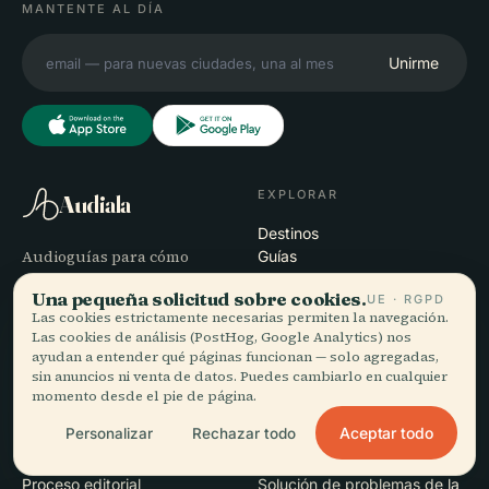
MANTENTE AL DÍA
Unirme
EXPLORAR
Audiala
Destinos
Audioguías para cómo
Guías
paseas de verdad —
Consejos de viaje
Una pequeña solicitud sobre cookies.
UE · RGPD
documentadas con
Ver precios
Las cookies estrictamente necesarias permiten la navegación.
honestidad, narradas para
Descargar
Las cookies de análisis (PostHog, Google Analytics) nos
la calle, descargadas de una
ayudan a entender qué páginas funcionan — solo agregadas,
vez.
sin anuncios ni venta de datos. Puedes cambiarlo en cualquier
momento desde el pie de página.
EMPRESA
AYUDA
Aceptar todo
Personalizar
Rechazar todo
Nosotros
Soporte
Proceso editorial
Solución de problemas de la