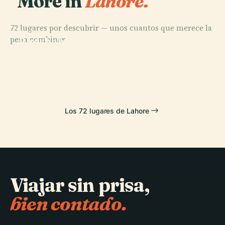
More in
Lahore.
72 lugares por descubrir — unos cuantos que merece la
PLACE
PLACE
pena combinar.
Badshahi
Minar-E-
PLACE
PLACE
Mezquita de
Jardines de
Masjid
Pakistan
Wazir Khan
Shalimar
Los 72 lugares de Lahore
Viajar sin prisa,
bien contado.